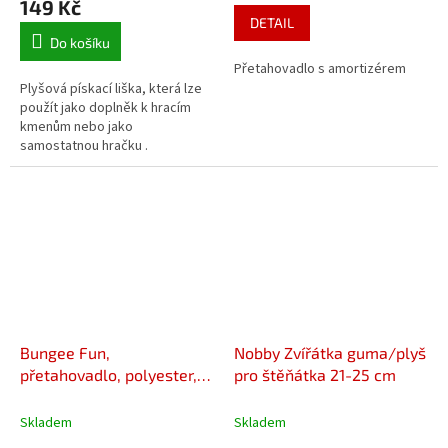
149 Kč
je
DETAIL
2,0
Do košíku
z
Přetahovadlo s amortizérem
5
Plyšová pískací liška, která lze
hvězdiček.
použít jako doplněk k hracím
kmenům nebo jako
samostatnou hračku .
Bungee Fun,
Nobby Zvířátka guma/plyš
přetahovadlo, polyester,
pro štěňátka 21-25 cm
20 cm/47 cm
Skladem
Skladem