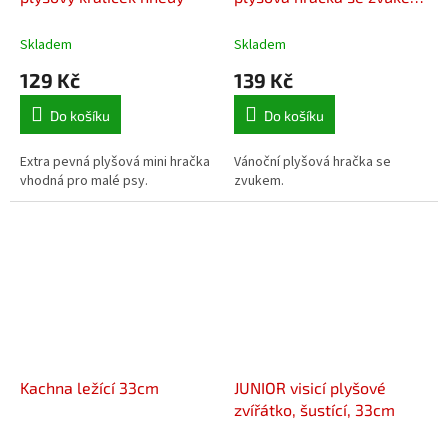
17 cm
Skladem
Skladem
129 Kč
139 Kč
Do košíku
Do košíku
Extra pevná plyšová mini hračka
Vánoční plyšová hračka se
vhodná pro malé psy.
zvukem.
Kachna ležící 33cm
JUNIOR visicí plyšové
zvířátko, šustící, 33cm