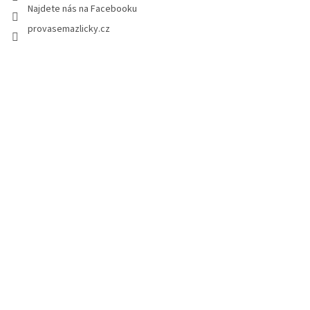
v
Najdete nás na Facebooku
ý
p
provasemazlicky.cz
i
s
u