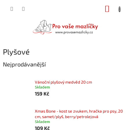
Přejít
NÁKUP
na
obsah
KOŠÍK
Plyšové
Nejprodávanější
Vánoční plyšový medvěd 20 cm
Skladem
159 Kč
Xmas Bone - kost se zvukem, hračka pro psy, 20
cm, samet/plyš, berry/petrolejová
Skladem
109 Kč