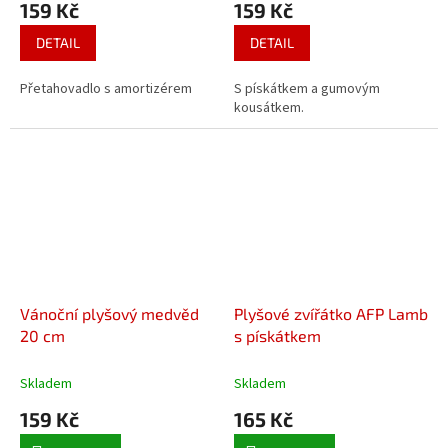
159 Kč
159 Kč
DETAIL
DETAIL
Přetahovadlo s amortizérem
S pískátkem a gumovým
kousátkem.
Vánoční plyšový medvěd
Plyšové zvířátko AFP Lamb
20 cm
s pískátkem
Skladem
Skladem
159 Kč
165 Kč