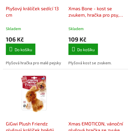
o
d
Plyšový králíček sedící 13
Xmas Bone - kost se
u
cm
zvukem, hračka pro psy,
k
20 cm, samet/plyš,
t
berry/petrolejová
Skladem
Skladem
ů
106 Kč
109 Kč
Do košíku
Do košíku
Plyšová hračka pro malé pejsky
Plyšová kost se zvukem.
GiGwi Plush Friendz
Xmas EMOTICON, vánoční
plyšový králíček hnědý
plyšová hračka se zvukem,