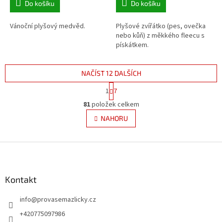
Do košíku
Do košíku
Vánoční plyšový medvěd.
Plyšové zvířátko (pes, ovečka
nebo kůň) z měkkého fleecu s
pískátkem.
NAČÍST 12 DALŠÍCH
S
1
7
t
O
r
81
položek celkem
v
á
l
NAHORU
n
á
k
d
o
v
Z
a
á
c
á
n
í
p
í
p
a
Kontakt
r
t
v
info
@
provasemazlicky.cz
í
k
y
+420775097986