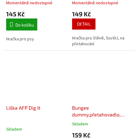
Momentálně nedostupné
Momentálně nedostupné
145 Kč
149 Kč
DETAIL
Do košíku
Hračka pro štěně, šustící, na
Hračka pro psy.
přetahování
Liška AFP Dig It
Bungee
dummy,přetahovadlo,
polyester, 20cm/47cm
Skladem
Průměrné
Skladem
hodnocení
159 Kč
produktu