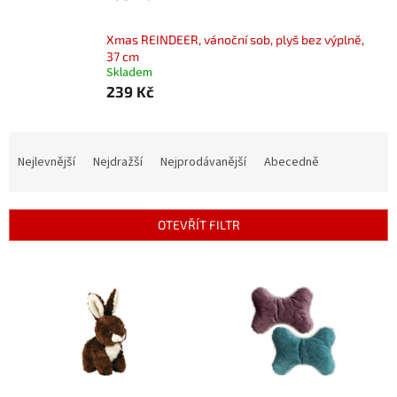
Xmas REINDEER, vánoční sob, plyš bez výplně,
37 cm
Skladem
239 Kč
Ř
a
Nejlevnější
Nejdražší
Nejprodávanější
Abecedně
z
e
n
OTEVŘÍT FILTR
í
p
V
r
ý
o
p
d
i
u
s
k
p
t
r
ů