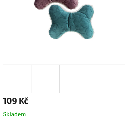
109 Kč
Měrná
Skladem
cena: