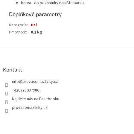
barva - do poznámky napište barvu.
Doplňkové parametry
Kategorie
:
Psi
Hmotnost
:
0.1 kg
Z
á
p
a
Kontakt
t
info
@
provasemazlicky.cz
í
+420775097986
Najdete nás na Facebooku
provasemazlicky.cz