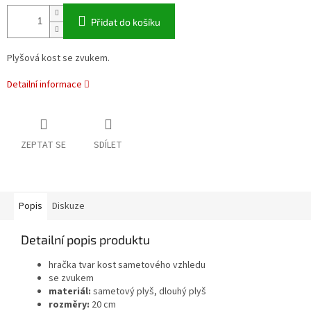
Přidat do košíku
Plyšová kost se zvukem.
Detailní informace
ZEPTAT SE
SDÍLET
Popis
Diskuze
Detailní popis produktu
hračka tvar kost sametového vzhledu
se zvukem
materiál:
sametový plyš, dlouhý plyš
rozměry:
20 cm