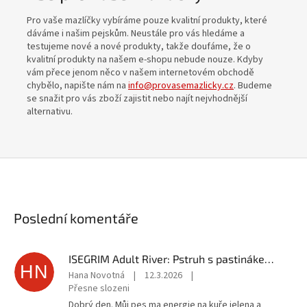
Pro vaše mazlíčky vybíráme pouze kvalitní produkty, které
dáváme i našim pejskům. Neustále pro vás hledáme a
testujeme nové a nové produkty, takže doufáme, že o
kvalitní produkty na našem e-shopu nebude nouze. Kdyby
vám přece jenom něco v našem internetovém obchodě
chybělo, napište nám na
info@provasemazlicky.cz
. Budeme
se snažit pro vás zboží zajistit nebo najít nejvhodnější
alternativu.
Poslední komentáře
ISEGRIM Adult River: Pstruh s pastinákem a brusinkami 400 g
HN
Hana Novotná
|
12.3.2026
|
Přesne slozeni
Dobrý den. Můj pes ma energie na kuře jelena a