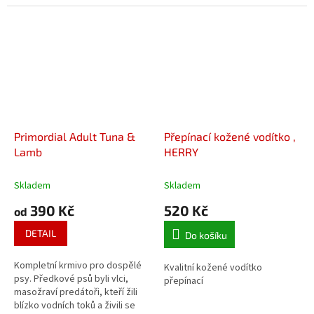
Primordial Adult Tuna &
Přepínací kožené vodítko ,
Lamb
HERRY
Skladem
Skladem
390 Kč
520 Kč
od
DETAIL
Do košíku
Kompletní krmivo pro dospělé
Kvalitní kožené vodítko
psy. Předkové psů byli vlci,
přepínací
masožraví predátoři, kteří žili
blízko vodních toků a živili se