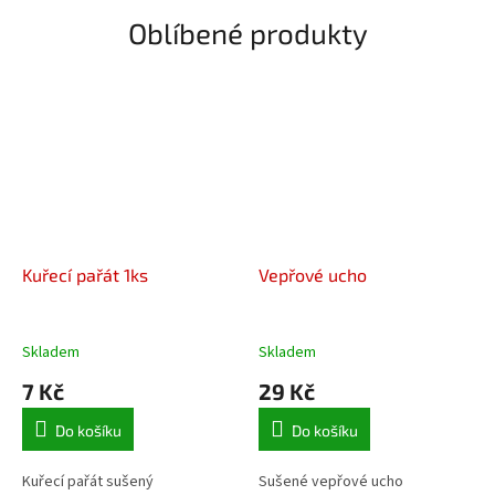
a
Oblíbené produkty
z
l
í
č
k
y
Kuřecí pařát 1ks
Vepřové ucho
Skladem
Skladem
7 Kč
29 Kč
Do košíku
Do košíku
Kuřecí pařát sušený
Sušené vepřové ucho