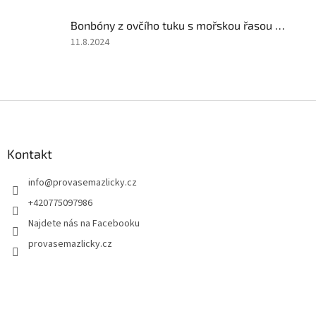
4
Bonbóny z ovčího tuku s mořskou řasou 250gr
z
5
Hodnocení
11.8.2024
hvězdiček.
produktu
je
4
z
Z
5
á
hvězdiček.
p
a
Kontakt
t
info
@
provasemazlicky.cz
í
+420775097986
Najdete nás na Facebooku
provasemazlicky.cz