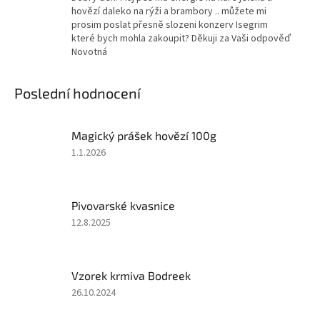
hovězí daleko na rýži a brambory .. můžete mi
prosim poslat přesně slozeni konzerv Isegrim
které bych mohla zakoupit? Děkuji za Vaši odpověď
Novotná
Poslední hodnocení
Magický prášek hovězí 100g
Hodnocení
1.1.2026
produktu
je
2
Pivovarské kvasnice
z
5
Hodnocení
12.8.2025
hvězdiček.
produktu
je
5
Vzorek krmiva Bodreek
z
5
Hodnocení
26.10.2024
hvězdiček.
produktu
je