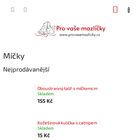
Přejít
NÁKUP
na
obsah
KOŠÍK
Míčky
Nejprodávanější
Oboustranný talíř s míčkemcm
Skladem
155 Kč
Kožešinová kulička s catnipem
Skladem
15 Kč