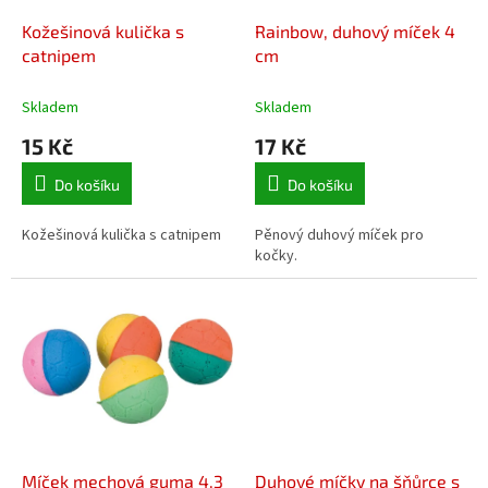
o
d
Kožešinová kulička s
Rainbow, duhový míček 4
u
catnipem
cm
k
t
Skladem
Skladem
ů
15 Kč
17 Kč
Do košíku
Do košíku
Kožešinová kulička s catnipem
Pěnový duhový míček pro
kočky.
Míček mechová guma 4,3
Duhové míčky na šňůrce s