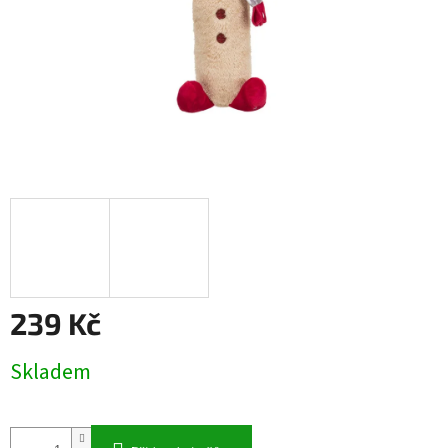
239 Kč
Měrná
Skladem
cena: