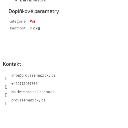
barva:
béžová
Doplňkové parametry
Kategorie
:
Psi
Hmotnost
:
0.2 kg
Z
á
p
a
Kontakt
t
info
@
provasemazlicky.cz
í
+420775097986
Najdete nás na Facebooku
provasemazlicky.cz