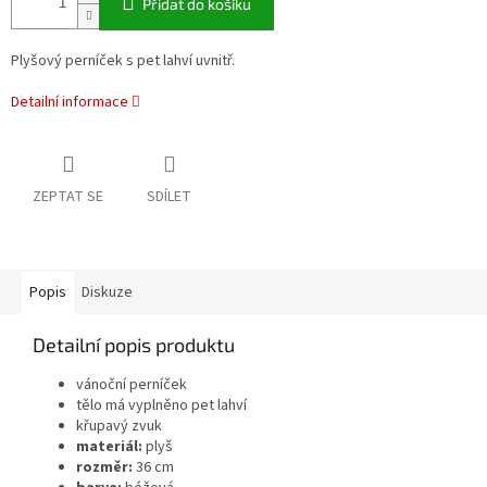
Přidat do košíku
Plyšový perníček s pet lahví uvnitř.
Detailní informace
ZEPTAT SE
SDÍLET
Popis
Diskuze
Detailní popis produktu
vánoční perníček
tělo má vyplněno pet lahví
křupavý zvuk
materiál:
plyš
rozměr:
36 cm