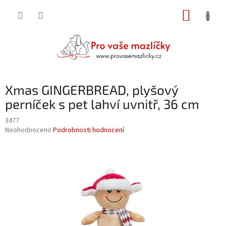
Přejít
NÁKUP
na
obsah
KOŠÍK
Xmas GINGERBREAD, plyšový
perníček s pet lahví uvnitř, 36 cm
3477
Průměrné
Neohodnoceno
Podrobnosti hodnocení
hodnocení
produktu
je
0,0
z
5
hvězdiček.