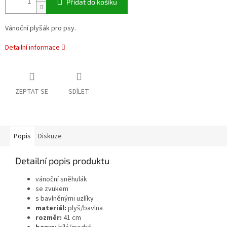
Přidat do košíku
Vánoční plyšák pro psy.
Detailní informace
ZEPTAT SE
SDÍLET
Popis
Diskuze
Detailní popis produktu
vánoční sněhulák
se zvukem
s bavlněnými uzlíky
materiál:
plyš/bavlna
rozměr:
41 cm