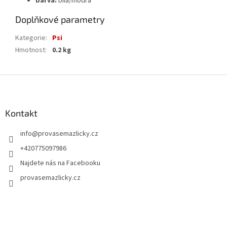
barva:
bílá/modrá
Doplňkové parametry
Kategorie
:
Psi
Hmotnost
:
0.2 kg
Z
á
p
a
Kontakt
t
info
@
provasemazlicky.cz
í
+420775097986
Najdete nás na Facebooku
provasemazlicky.cz