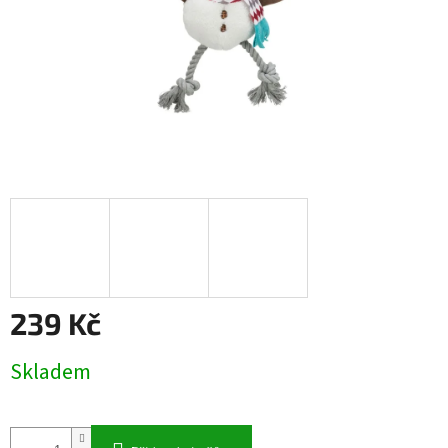
239 Kč
Měrná
Skladem
cena: