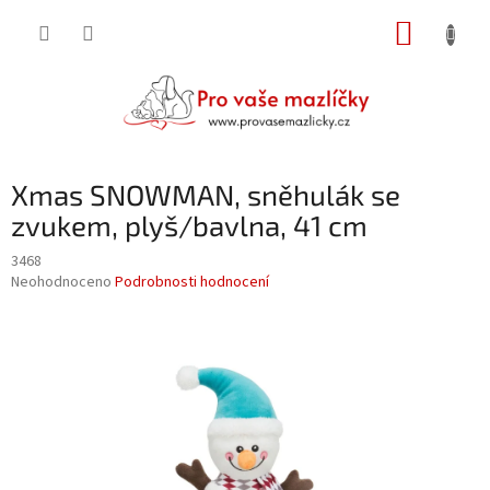
Přejít
NÁKUP
na
obsah
KOŠÍK
Xmas SNOWMAN, sněhulák se
zvukem, plyš/bavlna, 41 cm
3468
Průměrné
Neohodnoceno
Podrobnosti hodnocení
hodnocení
produktu
je
0,0
z
5
hvězdiček.