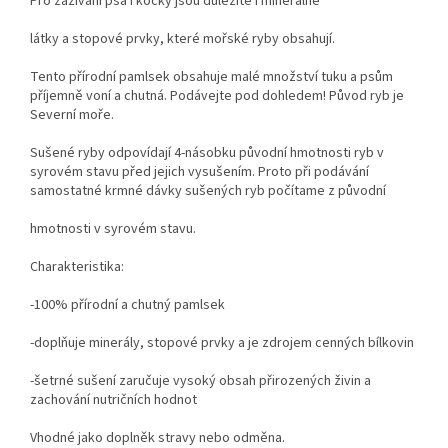
Pro zažívaní psa i kočky jsou důležité i minerálne
látky a stopové prvky, které mořské ryby obsahují.
Tento přírodní pamlsek obsahuje malé množství tuku a psům
příjemně voní a chutná. Podávejte pod dohledem! Původ ryb je
Severní moře.
Sušené ryby odpovídají 4-násobku původní hmotnosti ryb v
syrovém stavu před jejich vysušením. Proto při podávání
samostatné krmné dávky sušených ryb počítame z původní
hmotnosti v syrovém stavu.
Charakteristika:
-100% přírodní a chutný pamlsek
-doplňuje minerály, stopové prvky a je zdrojem cenných bílkovin
-šetrné sušení zaručuje vysoký obsah přirozených živin a
zachování nutričních hodnot
Vhodné jako doplněk stravy nebo odměna.