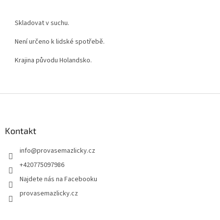
Skladovat v suchu.
Není určeno k lidské spotřebě.
Krajina původu Holandsko.
Z
á
p
a
Kontakt
t
info
@
provasemazlicky.cz
í
+420775097986
Najdete nás na Facebooku
provasemazlicky.cz