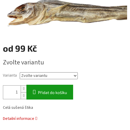
od
99 Kč
Měrná
Zvolte variantu
cena:
Varianta
Přidat do košíku
Celá sušená štika
Detailní informace