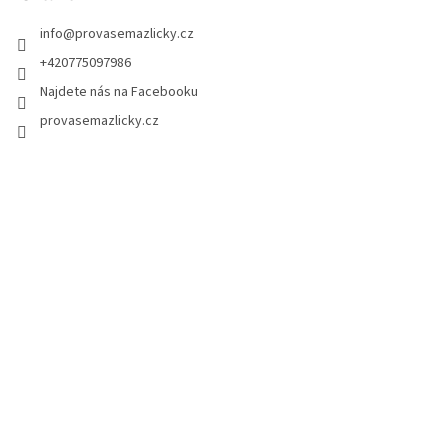
t
info
@
provasemazlicky.cz
í
+420775097986
Najdete nás na Facebooku
provasemazlicky.cz