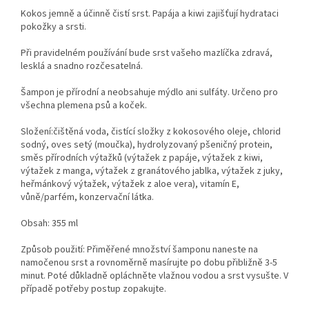
Kokos jemně a účinně čistí srst. Papája a kiwi zajišťují hydrataci
pokožky a srsti.
Při pravidelném používání bude srst vašeho mazlíčka zdravá,
lesklá a snadno rozčesatelná.
Šampon je přírodní a neobsahuje mýdlo ani sulfáty. Určeno pro
všechna plemena psů a koček.
Složení:čištěná voda, čistící složky z kokosového oleje, chlorid
sodný, oves setý (moučka), hydrolyzovaný pšeničný protein,
směs přírodních výtažků (výtažek z papáje, výtažek z kiwi,
výtažek z manga, výtažek z granátového jablka, výtažek z juky,
heřmánkový výtažek, výtažek z aloe vera), vitamín E,
vůně/parfém, konzervační látka.
Obsah: 355 ml
Způsob použití: Přiměřené množství šamponu naneste na
namočenou srst a rovnoměrně masírujte po dobu přibližně 3-5
minut. Poté důkladně opláchněte vlažnou vodou a srst vysušte. V
případě potřeby postup zopakujte.