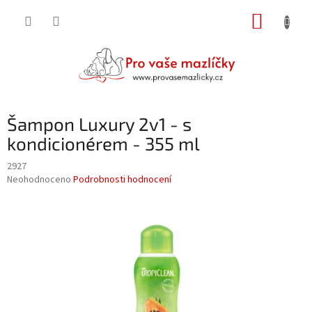
Přejít
NÁKUP
na
obsah
KOŠÍK
Šampon Luxury 2v1 - s
kondicionérem - 355 ml
2927
Průměrné
Neohodnoceno
Podrobnosti hodnocení
hodnocení
produktu
je
0,0
z
5
hvězdiček.