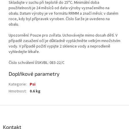
Skladujte v suchu při teplotě do 25°C. Minimální doba
použitelnosti je 24 měsíců od data výroby vyznačeného na
obalu. Datum výroby je ve formátu RRMM a značí měsíc v daném
roce, kdy byl přípravek vyroben. Číslo šarže je uvedeno na
obalu.
Upozornění: Pouze pro zvířata. Uchovávejte mimo dosah dětí. V
případě zasažení očí je důkladně vypláchněte velkým množstvím
vody. V případě požití vypijte 2 sklenice vody a neprodleně
vyhledejte lékaře.
Číslo schválení ÚSKVBL: 083-22/C
Doplňkové parametry
Kategorie
:
Psi
Hmotnost
:
0.6 kg
Z
á
p
a
Kontakt