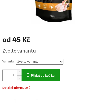
od
45 Kč
Měrná
Zvolte variantu
cena:
Varianta
Přidat do košíku
Detailní informace