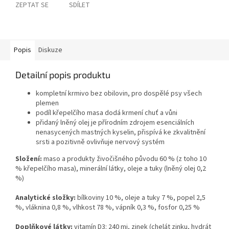
ZEPTAT SE
SDÍLET
Popis
Diskuze
Detailní popis produktu
kompletní krmivo bez obilovin, pro dospělé psy všech
plemen
podíl křepelčího masa dodá krmení chuť a vůni
přidaný lněný olej je přírodním zdrojem esenciálních
nenasycených mastných kyselin, přispívá ke zkvalitnění
srsti a pozitivně ovlivňuje nervový systém
Složení:
maso a produkty živočišného původu 60 % (z toho 10
% křepelčího masa), minerální látky, oleje a tuky (lněný olej 0,2
%)
Analytické složky:
bílkoviny 10 %, oleje a tuky 7 %, popel 2,5
%, vláknina 0,8 %, vlhkost 78 %, vápník 0,3 %, fosfor 0,25 %
Doplňkové látky:
vitamín D3: 240 mj, zinek (chelát zinku, hydrát