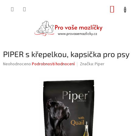
Přejít
NÁKUP
na
obsah
KOŠÍK
PIPER s křepelkou, kapsička pro psy
Průměrné
Neohodnoceno
Podrobnosti hodnocení
Značka:
Piper
hodnocení
produktu
je
0,0
z
5
hvězdiček.