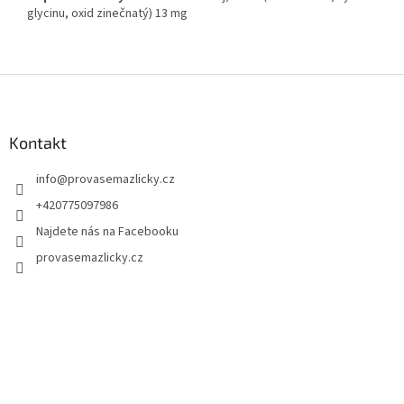
glycinu, oxid zinečnatý) 13 mg
Z
á
p
a
Kontakt
t
info
@
provasemazlicky.cz
í
+420775097986
Najdete nás na Facebooku
provasemazlicky.cz