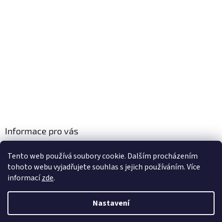
Informace pro vás
Obchodní podmínky
Tento web používá soubory cookie. Dalším procházením
Podmínky ochrany osobních údajů
tohoto webu vyjadřujete souhlas s jejich používáním. Více
informací
zde
.
Nastavení
Vytvořil Shoptet