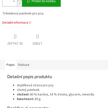
Přidat do košíku
Tréninkový pamlsek pro psa.
Detailní informace
ZEPTAT SE
SDÍLET
Popis
Diskuze
Detailní popis produktu
doplňková strava pro psy
chutný pamlsek
složení:
60 % kachna, 34 % treska, glycerin, minerály
hmotnost:
80 g