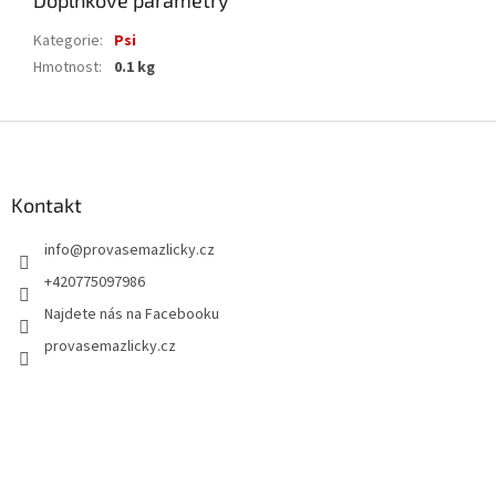
Doplňkové parametry
Kategorie
:
Psi
Hmotnost
:
0.1 kg
Z
á
p
a
Kontakt
t
info
@
provasemazlicky.cz
í
+420775097986
Najdete nás na Facebooku
provasemazlicky.cz