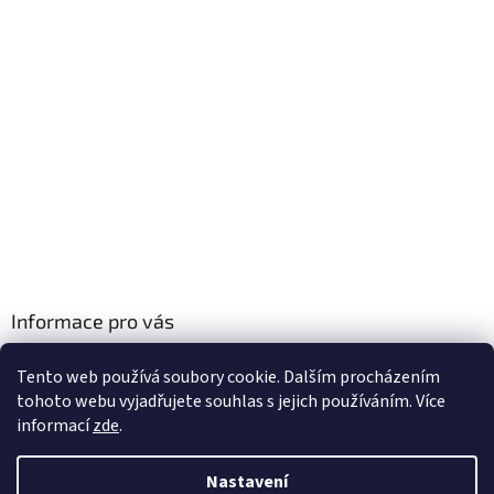
Informace pro vás
Obchodní podmínky
Tento web používá soubory cookie. Dalším procházením
Podmínky ochrany osobních údajů
tohoto webu vyjadřujete souhlas s jejich používáním. Více
informací
zde
.
Nastavení
Vytvořil Shoptet