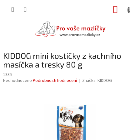
Přejít
NÁKUP
na
obsah
KOŠÍK
KIDDOG mini kostičky z kachního
masíčka a tresky 80 g
1835
Průměrné
Neohodnoceno
Podrobnosti hodnocení
Značka:
KIDDOG
hodnocení
produktu
je
0,0
z
5
hvězdiček.