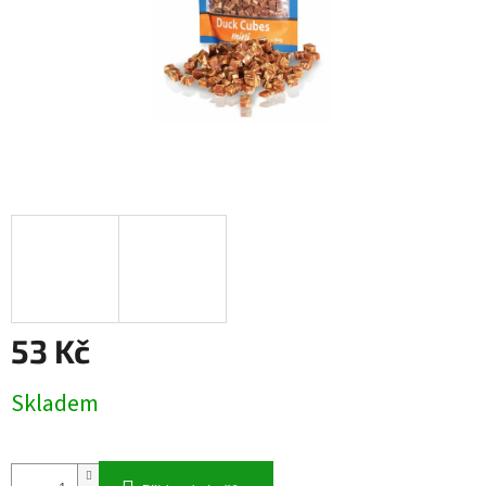
53 Kč
Měrná
Skladem
cena: