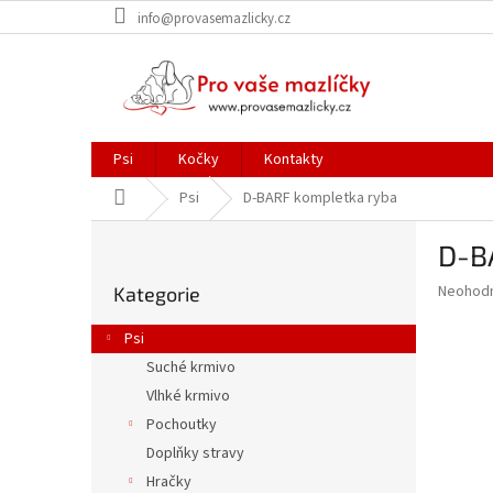
Přejít
info@provasemazlicky.cz
na
obsah
Psi
Kočky
Kontakty
Domů
Psi
D-BARF kompletka ryba
P
D-B
o
Přeskočit
s
Průměr
Neohod
Kategorie
kategorie
t
hodnoce
r
produkt
Psi
a
je
Suché krmivo
0,0
n
z
Vlhké krmivo
n
5
í
Pochoutky
hvězdič
p
Doplňky stravy
a
Hračky