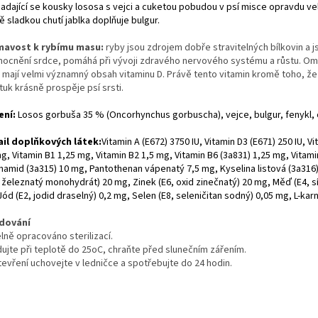
adající se kousky lososa s vejci a cuketou pobudou v psí misce opravdu vel
 sladkou chutí jablka doplňuje bulgur.
mavost k rybímu masu:
ryby jsou zdrojem dobře stravitelných bílkovin a j
ocnění srdce, pomáhá při vývoji zdravého nervového systému a růstu. Omeg
 mají velmi významný obsah vitaminu D. Právě tento vitamin kromě toho, že 
tuk krásně prospěje psí srsti.
ení:
Losos gorbuša 35 % (Oncorhynchus gorbuscha), vejce, bulgur, fenykl, c
ail doplňkových látek:
Vitamin A (E672) 3750 IU, Vitamin D3 (E671) 250 IU, V
g, Vitamin B1 1,25 mg, Vitamin B2 1,5 mg, Vitamin B6 (3a831) 1,25 mg, Vitami
namid (3a315) 10 mg, Pantothenan vápenatý 7,5 mg, Kyselina listová (3a316) 
n železnatý monohydrát) 20 mg, Zinek (E6, oxid zinečnatý) 20 mg, Měď (E4, 
ód (E2, jodid draselný) 0,2 mg, Selen (E8, seleničitan sodný) 0,05 mg, L-karn
dování
lně opracováno sterilizací.
dujte při teplotě do 25oC, chraňte před slunečním zářením.
tevření uchovejte v ledničce a spotřebujte do 24 hodin.