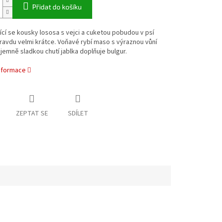
Přidat do košíku
cí se kousky lososa s vejci a cuketou pobudou v psí
avdu velmi krátce. Voňavé rybí maso s výraznou vůní
 jemně sladkou chutí jablka doplňuje bulgur.
informace
ZEPTAT SE
SDÍLET