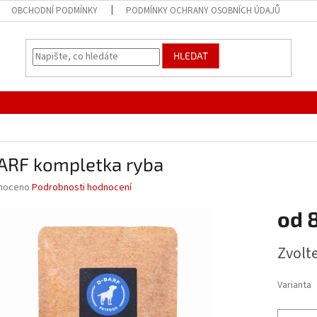
OBCHODNÍ PODMÍNKY
PODMÍNKY OCHRANY OSOBNÍCH ÚDAJŮ
HLEDAT
ARF kompletka ryba
né
noceno
Podrobnosti hodnocení
ní
od
u
Měrná
Zvolt
cena:
ek.
Varianta