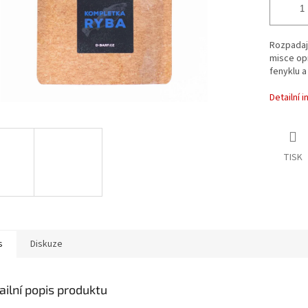
Rozpadají
misce opr
fenyklu a
Detailní 
TISK
s
Diskuze
ailní popis produktu