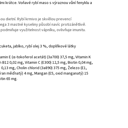
mi krátce. Voňavé rybí maso s výraznou vůní fenyklu a
sou dietní. Rybí krmivo je skvělou prevencí
a 3 mastné kyseliny působí navíc protizánětlivě.
podmiňuje využitelnost vápníku, ovlivňuje imunitu.
uketa, jablko, rybí olej 3 %, doplňkové látky
itamin E (α-tokoferol acet
át) (3a700) 37,5 mg, Vitamin K
n B12 0,02 mg, Vitamin C (E300) 12,5 mg, Biotin 0,04 mg,
0,13 mg, Cholin chlorid (3a890) 375 mg, Železo (E1,
síran měďnatý) 4 mg, Mangan (E5, oxid manganatý) 15
itin 65 mg.