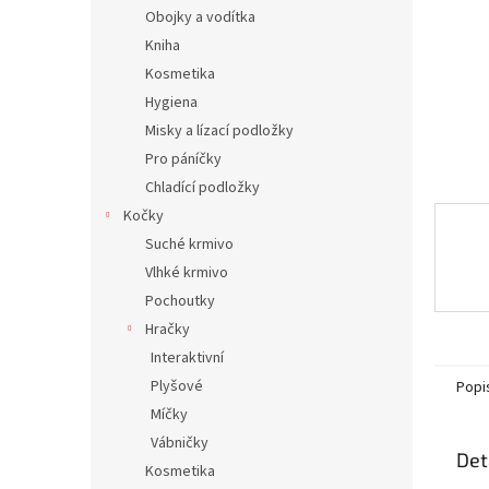
n
Obojky a vodítka
e
Kniha
l
Kosmetika
Hygiena
Misky a lízací podložky
Pro páníčky
Chladící podložky
Kočky
Suché krmivo
Vlhké krmivo
Pochoutky
Hračky
Interaktivní
Plyšové
Popi
Míčky
Vábničky
Det
Kosmetika