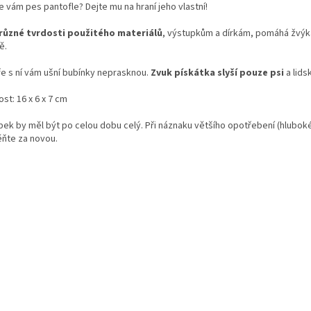
 vám pes pantofle? Dejte mu na hraní jeho vlastní!
různé tvrdosti použitého materiálů
, výstupkům a dírkám, pomáhá žvýká
ě.
ře s ní vám ušní bubínky neprasknou.
Zvuk pískátka slyší pouze psi
a lids
ost: 16 x 6 x 7 cm
bek by měl být po celou dobu celý. Při náznaku většího opotřebení (hluboké
ňte za novou.