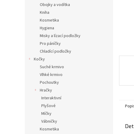
n
Obojky a vodítka
e
Kniha
l
Kosmetika
Hygiena
Misky a lízací podložky
Pro páníčky
Chladící podložky
Kočky
Suché krmivo
Vlhké krmivo
Pochoutky
Hračky
Interaktivní
Plyšové
Popi
Míčky
Vábničky
Det
Kosmetika