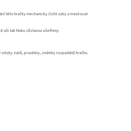
ní této hračky mechanicky čistit zuby a masírovat
ké uši tak hluku zůstanou ušetřeny.
 otisky zubů, praskliny, známky rozpadání) hračku