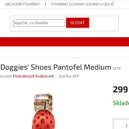
OBCHODNÍ PODMÍNKY
PODMÍNKY OCHRANY OSOBNÍCH ÚDAJŮ
HLEDAT
 Doggies' Shoes Pantofel Medium
3279
né
noceno
Podrobnosti hodnocení
Značka:
AFP
ní
299
u
Měrná
Skla
cena:
ek.