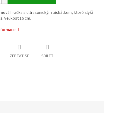
mová hračka s ultrasonickým pískátkem, které slyší
. Velikost 16 cm.
informace
ZEPTAT SE
SDÍLET