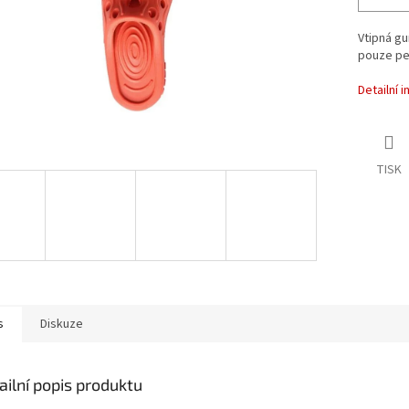
Vtipná gu
pouze pes
Detailní 
TISK
s
Diskuze
ailní popis produktu