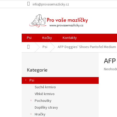
Přejít
info@provasemazlicky.cz
na
obsah
Psi
Kočky
Kontakty
Domů
Psi
AFP Doggies' Shoes Pantofel Medium
P
AFP
o
Přeskočit
s
Průměr
Neohod
Kategorie
kategorie
t
hodnoce
r
produkt
Psi
a
je
Suché krmivo
0,0
n
z
Vlhké krmivo
n
5
í
Pochoutky
hvězdič
p
Doplňky stravy
a
Hračky