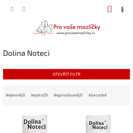
Přejít
NÁKUP
na
obsah
KOŠÍK
Dolina Noteci
OTEVŘÍT FILTR
Ř
a
Nejlevnější
Nejdražší
Nejprodávanější
Abecedně
z
e
V
n
ý
í
p
p