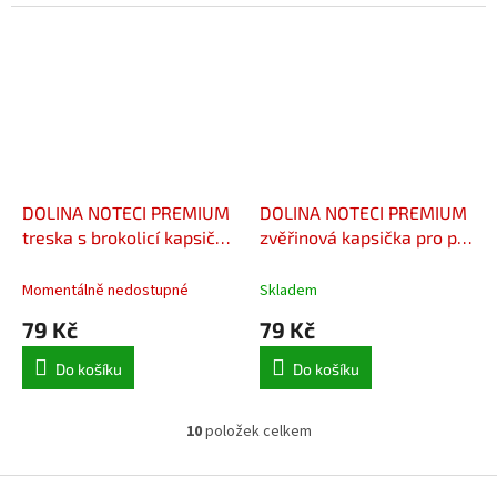
DOLINA NOTECI PREMIUM
DOLINA NOTECI PREMIUM
treska s brokolicí kapsička
zvěřinová kapsička pro psy
pro psy 500 g
500 g
Momentálně nedostupné
Skladem
79 Kč
79 Kč
Do košíku
Do košíku
10
položek celkem
O
v
l
Z