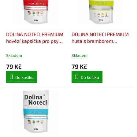
i
r
s
o
p
d
r
u
o
k
d
t
DOLINA NOTECI PREMIUM
DOLINA NOTECI PREMIUM
u
ů
hovězí kapsička pro psy
husa s bramborem
k
500 g
kapsička pro psy 500 g
t
Skladem
Skladem
ů
79 Kč
79 Kč
Do košíku
Do košíku