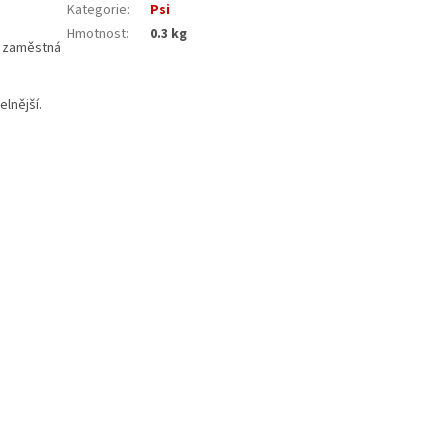
Kategorie
:
Psi
Hmotnost
:
0.3 kg
ka zaměstná
elnější.