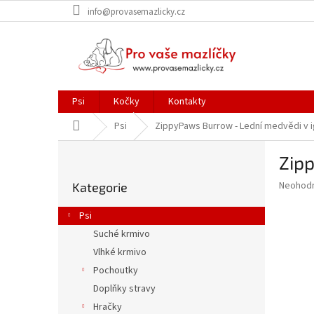
Přejít
info@provasemazlicky.cz
na
obsah
Psi
Kočky
Kontakty
Domů
Psi
ZippyPaws Burrow - Lední medvědi v i
P
Zipp
o
Přeskočit
s
Průměr
Neohod
Kategorie
kategorie
t
hodnoce
r
produkt
Psi
a
je
Suché krmivo
0,0
n
z
Vlhké krmivo
n
5
í
Pochoutky
hvězdič
p
Doplňky stravy
a
Hračky