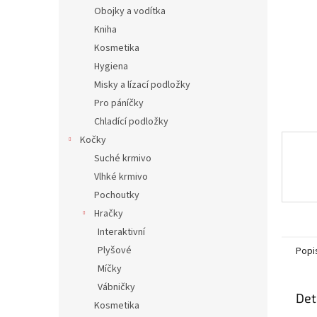
n
Obojky a vodítka
e
Kniha
l
Kosmetika
Hygiena
Misky a lízací podložky
Pro páníčky
Chladící podložky
Kočky
Suché krmivo
Vlhké krmivo
Pochoutky
Hračky
Interaktivní
Plyšové
Popi
Míčky
Vábničky
Det
Kosmetika