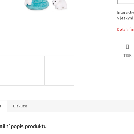
Interakti
v jeskyni
Detailní 
TISK
s
Diskuze
ailní popis produktu