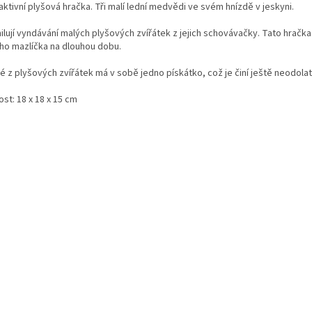
aktivní plyšová hračka. Tři malí lední medvědi ve svém hnízdě v jeskyni.
milují vyndávání malých plyšových zvířátek z jejich schovávačky. Tato hrač
ho mazlíčka na dlouhou dobu.
 z plyšových zvířátek má v sobě jedno pískátko, což je činí ještě neodolat
ost: 18 x 18 x 15 cm