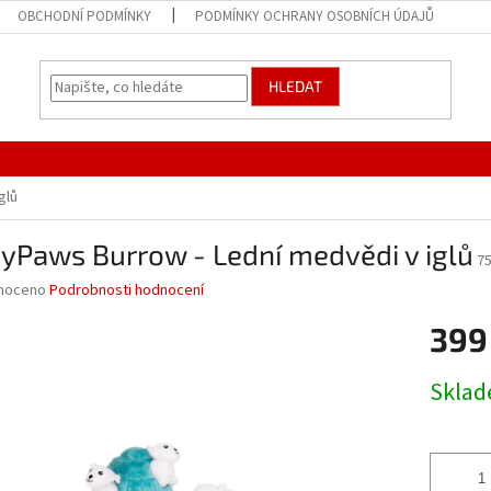
OBCHODNÍ PODMÍNKY
PODMÍNKY OCHRANY OSOBNÍCH ÚDAJŮ
HLEDAT
glů
yPaws Burrow - Lední medvědi v iglů
7
né
noceno
Podrobnosti hodnocení
ní
399
u
Měrná
Skla
cena:
ek.