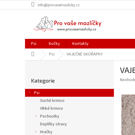
Přejít
info@provasemazlicky.cz
na
obsah
Psi
Kočky
Kontakty
Domů
Psi
VAJEČNÉ SKOŘÁPKY
P
VAJ
o
Přeskočit
s
Průměr
Neohod
Kategorie
kategorie
t
hodnoce
r
produkt
Psi
a
je
Suché krmivo
0,0
n
z
Vlhké krmivo
n
5
í
Pochoutky
hvězdič
p
Doplňky stravy
a
Hračky