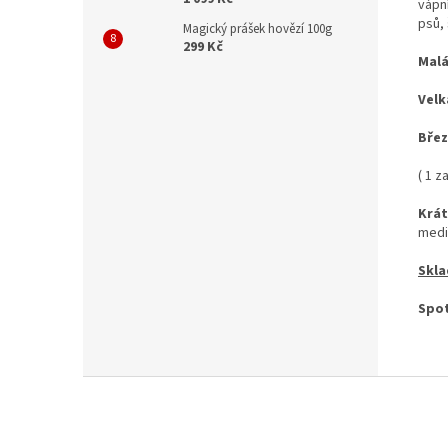
vápní
psů, 
Magický prášek hovězí 100g
299 Kč
Malá
Velk
Břez
( 1 z
Krát
medik
Skla
Spo
Z
á
p