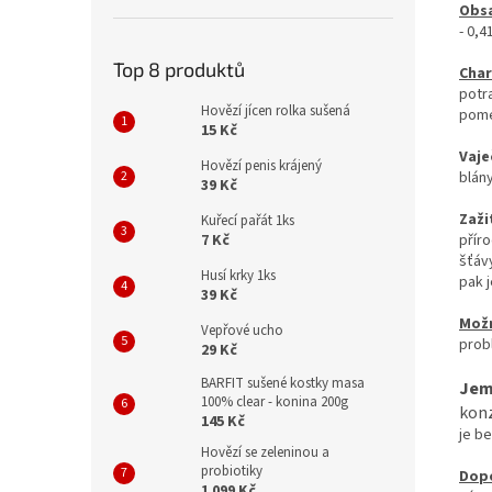
Obsa
- 0,
Top 8 produktů
Char
potr
Hovězí jícen rolka sušená
pome
15 Kč
Vaje
Hovězí penis krájený
blán
39 Kč
Zaži
Kuřecí pařát 1ks
7 Kč
příro
šťáv
Husí krky 1ks
pak 
39 Kč
Možn
Vepřové ucho
prob
29 Kč
BARFIT sušené kostky masa
Jem
100% clear - konina 200g
konz
145 Kč
je b
Hovězí se zeleninou a
probiotiky
Dopo
1 099 Kč