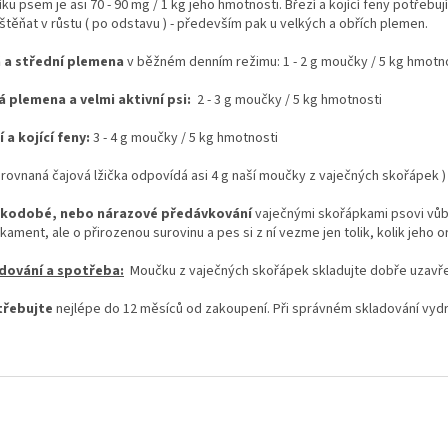
ku psem je asi 70 - 90 mg / 1 kg jeho hmotnosti. Březí a kojící feny potřebují
štěňat v růstu ( po odstavu ) - především pak u velkých a obřích plemen.
 a střední plemena
v běžném denním režimu: 1 - 2 g moučky / 5 kg hmotn
á plemena a velmi aktivní psi:
2 - 3 g moučky / 5 kg hmotnosti
í a kojící feny:
3 - 4 g moučky / 5 kg hmotnosti
arovnaná čajová lžička
odpovídá asi 4 g naší moučky z vaječných skořápek )
kodobé, nebo nárazové předávkování
vaječnými skořápkami psovi vůbec
ament, ale o přirozenou surovinu a pes si z ní vezme jen tolik, kolik jeho 
dování a spotřeba:
Moučku z vaječných skořápek skladujte dobře uzavřen
třebujte
nejlépe do 12 měsíců od zakoupení. Při správném skladování vydrží