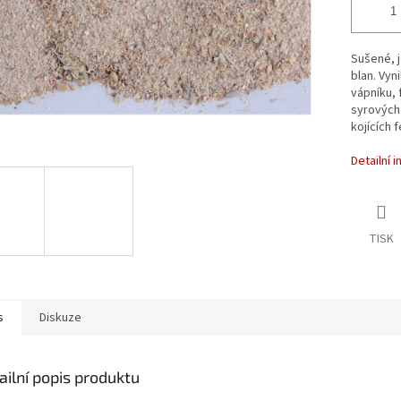
Sušené, 
blan. Vyn
vápníku,
syrových 
kojících f
Detailní 
TISK
s
Diskuze
ailní popis produktu