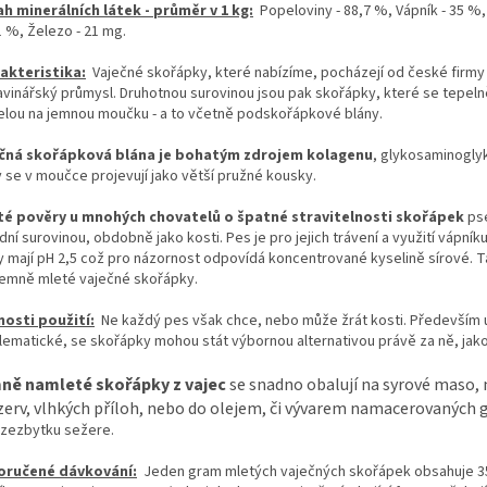
h minerálních látek - průměr v 1 kg:
Popeloviny - 88,7 %, Vápník - 35 %, 
41 %,
Železo - 21 mg.
akteristika:
Vaječné skořápky, které nabízíme, pocházejí od české firmy 
avinářský průmysl. Druhotnou surovinou jsou pak skořápky, které se tepeln
lou na jemnou moučku - a to včetně podskořápkové blány.
čná skořápková blána je bohatým zdrojem kolagenu
, glykosaminoglyk
y se v moučce projevují jako větší pružné kousky.
té pověry u mnohých chovatelů o špatné stravitelnosti skořápek
pse
dní surovinou, obdobně jako kosti. Pes je pro jejich trávení a využití vápní
y mají pH 2,5 což pro názornost odpovídá koncentrované kyselině sírové. Ta
jemně mleté vaječné skořápky.
osti použití:
Ne každý pes však chce, nebo může žrát kosti. Především 
lematické, se skořápky mohou stát výbornou alternativou právě za ně, jakož
ně namleté skořápky z vajec
se snadno obalují na syrové maso,
erv, vlhkých příloh, nebo do olejem, či vývarem namacerovaných gr
ezezbytku sežere.
ručené dávkování:
Jeden gram mletých vaječných skořápek obsahuje 35