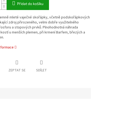
Přidat do košíku
jemně mleté vaječné skořápky, včetně podskořápkových
ikající zdroj přirozeného, velmi dobře využitelného
 fosforu a stopových prvků. Plnohodnotná náhrada
kostí u menších plemen, při krmení Barfem, březých a
en.
informace
ZEPTAT SE
SDÍLET