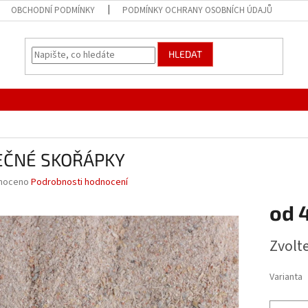
OBCHODNÍ PODMÍNKY
PODMÍNKY OCHRANY OSOBNÍCH ÚDAJŮ
HLEDAT
EČNÉ SKOŘÁPKY
né
noceno
Podrobnosti hodnocení
ní
od
u
Měrná
Zvolt
cena:
ek.
Varianta