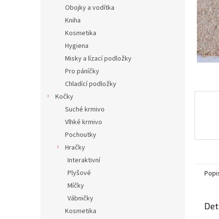
n
Obojky a vodítka
e
Kniha
l
Kosmetika
Hygiena
Misky a lízací podložky
Pro páníčky
Chladící podložky
Kočky
Suché krmivo
Vlhké krmivo
Pochoutky
Hračky
Interaktivní
Plyšové
Popi
Míčky
Vábničky
Det
Kosmetika