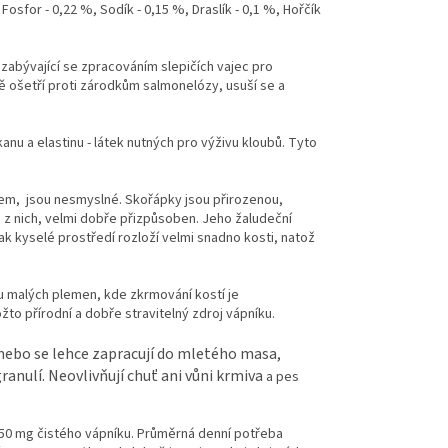
Fosfor - 0,22 %, Sodík - 0,15 %, Draslík - 0,1 %, Hořčík
zabývající se zpracováním slepičích vajec pro
ě ošetří proti zárodkům salmonelózy, usuší se a
anu a elastinu - látek nutných pro výživu kloubů. Tyto
m, jsou nesmyslné. Skořápky jsou přirozenou,
ku z nich, velmi dobře přizpůsoben. Jeho žaludeční
k kyselé prostředí rozloží velmi snadno kosti, natož
u malých plemen, kde zkrmování kostí je
to přírodní a dobře stravitelný zdroj vápníku.
 nebo se lehce zapracují do mletého masa,
anulí. Neovlivňují chuť ani vůni krmiva
a pes
0 mg čistého vápníku. Průměrná denní potřeba