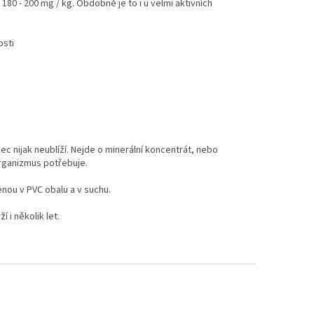
 180 - 200 mg / kg. Obdobně je to i u velmi aktivních
osti
 nijak neublíží. Nejde o minerální koncentrát, nebo
organizmus potřebuje.
ou v PVC obalu a v suchu.
 i několik let.