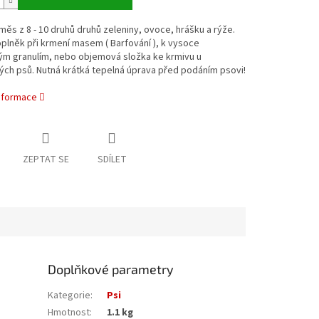
ěs z 8 - 10 druhů druhů zeleniny, ovoce, hrášku a rýže.
oplněk při krmení masem ( Barfování ), k vysoce
ým granulím, nebo objemová složka ke krmivu u
ch psů. Nutná krátká tepelná úprava před podáním psovi!
informace
ZEPTAT SE
SDÍLET
Doplňkové parametry
Kategorie
:
Psi
Hmotnost
:
1.1 kg