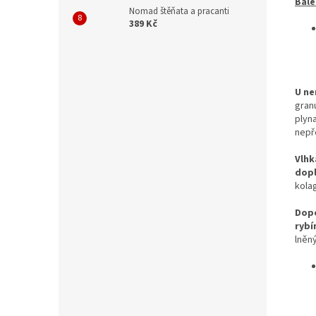
Bale
Nomad štěňata a pracanti
389 Kč
U ne
granu
plyn
nepř
Vlhk
dopl
kola
Dop
rybí
lněn