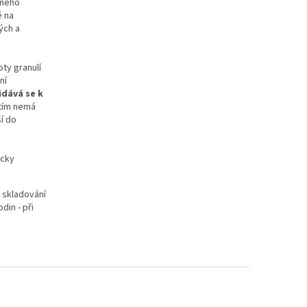
nného
ě na
lých a
ty granulí
ní
idává se k
 tím nemá
ší do
icky
 skladování
din - při