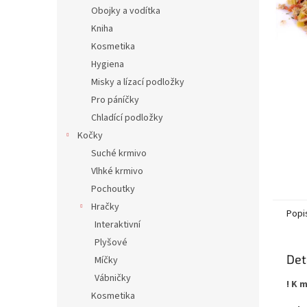
n
Obojky a vodítka
e
Kniha
l
Kosmetika
Hygiena
Misky a lízací podložky
Pro páníčky
Chladící podložky
Kočky
Suché krmivo
Vlhké krmivo
Pochoutky
Hračky
Popi
Interaktivní
Plyšové
Det
Míčky
Vábničky
! K 
Kosmetika