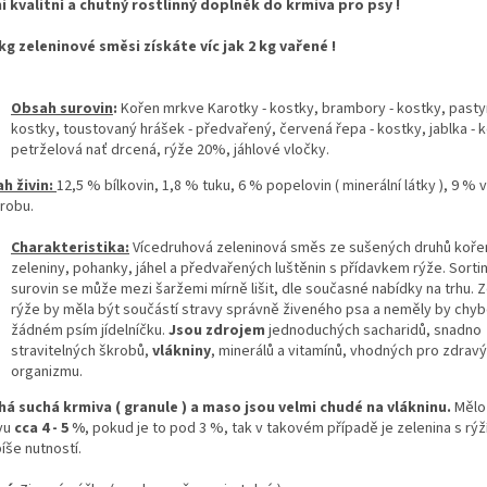
i kvalitní a chutný rostlinný doplněk do krmiva
pro psy !
1 kg zeleninové směsi získáte víc jak 2 kg vařené !
Obsah surovin
:
Kořen mrkve Karotky - kostky, brambory - kostky, pasty
kostky, toustovaný hrášek - předvařený, červená řepa - kostky, jablka - 
petrželová nať drcená, rýže 20%, jáhlové vločky.
h živin:
12,5 % bílkovin, 1,8 % tuku, 6 % popelovin ( minerální látky ), 9 % v
robu.
Charakteristika:
Vícedruhová zeleninová směs ze sušených druhů koř
zeleniny, pohanky, jáhel a předvařených luštěnin s přídavkem rýže. Sort
surovin se může mezi šaržemi mírně lišit, dle současné nabídky na trhu. Z
rýže by měla být součástí stravy správně živeného psa a neměly by chyb
žádném psím jídelníčku.
Jsou zdrojem
jednoduchých sacharidů, snadno
stravitelných škrobů,
vlákniny
, minerálů a vitamínů, vhodných pro zdravý
organizmu.
á suchá krmiva ( granule ) a maso jsou velmi chudé na vlákninu.
Mělo 
vu
cca 4 - 5 %
, pokud je to pod 3 %, tak v takovém případě je zelenina s rýž
íše nutností.