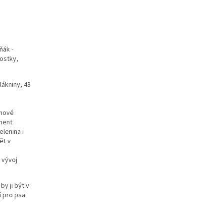
ňák -
kostky,
lákniny, 43
enové
iment
elenina i
ět v
 vývoj
by ji být v
í pro psa