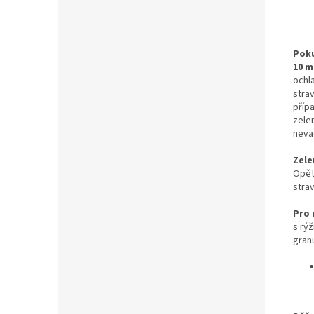
Poku
10 m
ochla
stra
příp
zele
nevad
Zele
Opět
strav
Pro 
s rý
granu