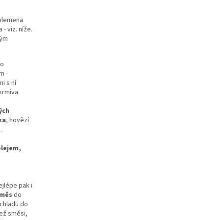
 plemena
 viz. níže.
vým
bo
m -
i s ní
krmiva.
ých
ka
, hovězí
.
lejem,
jlépe pak i
směs
do
 chladu do
než směsi,