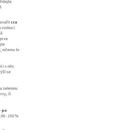
řidejte
ě
povařit
cca
u vodou (
ně
eprve
jte
, ničemu to
 i s ním.
ýší se
u zeleninu
rvy, či
- po
100 - 150 %