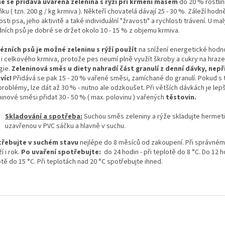
ě se přidává uvařená zelenina s rýží při krmení masem
do 20 % rostli
ku ( tzn. 200 g / kg krmiva ). Někteří chovatelá dávají 25 - 30 %. Záleží hodn
osti psa, jeho aktivitě a také individuální "žravosti" a rychlosti trávení. U ma
dních psů je dobré se držet okolo 10 - 15 % z objemu krmiva.
ézních psů je možné zeleninu s rýží použít
na snížení energetické hodno
m i celkového krmiva, protože pes neumí plně využít škroby a cukry na hraze
gie.
Zeleninová směs u diety nahradí část granulí z denní dávky, nepř
avíc!
Přidává se pak 15 - 20 % vařené směsi, zamíchané do granulí. Pokud s
roblémy, lze dát až 30 % - nutno ale odzkoušet. Při větších dávkách je lep
inové směsi přidat 30 - 50 % ( max. polovinu ) vařených
těstovin.
Skladování a spotřeba:
Suchou směs zeleniny a rýže skladujte hermet
uzavřenou v PVC sáčku a hlavně v suchu.
řebujte v suchém stavu
nejlépe do 8 měsíců od zakoupení. Při správném
í i rok.
Po uvaření spotřebujte:
do 24 hodin - při teplotě do 8 °C. Do 12 ho
tě do 15 °C. Při teplotách nad 20 °C spotřebujte ihned.