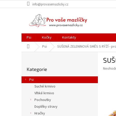
Přejít
info@provasemazlicky.cz
na
obsah
Psi
Kočky
Kontakty
Domů
Psi
SUŠENÁ ZELENINOVÁ SMĚS S RÝŽÍ - pro
P
SUŠ
o
Přeskočit
s
Průměr
Neohod
Kategorie
kategorie
t
hodnoce
r
produkt
Psi
a
je
Suché krmivo
0,0
n
z
Vlhké krmivo
n
5
í
Pochoutky
hvězdič
p
Doplňky stravy
a
Hračky