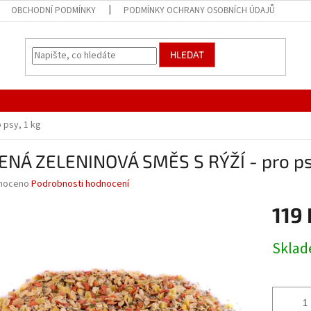
OBCHODNÍ PODMÍNKY
PODMÍNKY OCHRANY OSOBNÍCH ÚDAJŮ
HLEDAT
 psy, 1 kg
ENÁ ZELENINOVÁ SMĚS S RÝŽÍ - pro psy
né
noceno
Podrobnosti hodnocení
ní
119 
u
Měrná
Skla
cena:
ek.