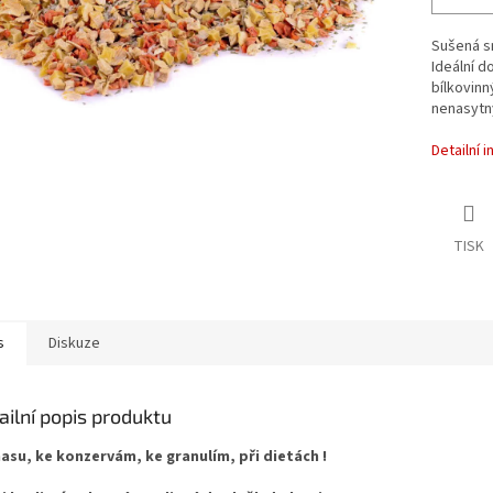
Sušená sm
Ideální d
bílkovinn
nenasytný
Detailní 
TISK
s
Diskuze
ailní popis produktu
masu, ke konzervám, ke granulím, při dietách !