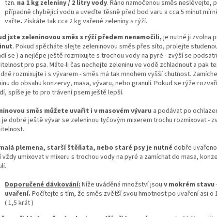
tzn.
na 1 kg zeleniny / 2 litry vody
. Ráno namočenou směs neslévejte, p
případně chybějící vodu a uveďte těsně před bod varu a cca 5 minut mírn
vařte
.
Získáte tak cca 2 kg vařené zeleniny s rýží.
d jste zeleninovou směs s rýží předem nenamočili,
je nutné ji zvolna 
inut
. Pokud spěcháte slejte zeleninovou směs přes síto, prolejte studeno
dí se ) a nejlépe ještě rozmixujte s trochou vody na pyré - zvýší se podsat
vitelnost pro psa. Máte-li čas nechejte zeleninu ve vodě zchladnout a pak t
adně rozmixujte i s vývarem - směs má tak mnohem vyšší chutnost. Zamíche
ninu do obsahu konzervy, masa, vývaru, nebo granulí. Pokud se rýže rozvaří
í, spíše je to pro trávení psem ještě lepší.
ninovou směs můžete uvařit i v masovém vývaru
a podávat po ochlazení
 je dobré ještě vývar se zeleninou tyčovým mixerem trochu rozmixovat - zv
itelnost.
malá plemena, starší štěňata, nebo staré psy
je nutné
dobře uvařeno
ží vždy umixovat v mixeru s trochou vody na pyré a zamíchat do masa, konze
lí.
Doporučené dávkování:
Níže uváděná množství jsou
v mokrém stavu 
uvaření.
Počítejte s tím, že směs zvětší svou hmotnost po uvaření asi o 
( 1,5 krát )