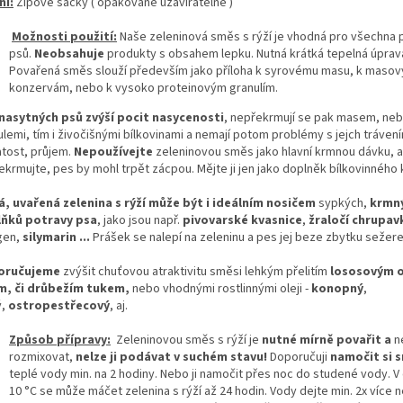
ní:
Zipové sáčky ( opakovaně uzaviratelné )
Možnosti použití:
Naše zeleninová směs s rýží je vhodná pro všechna
psů.
Neobsahuje
produkty s obsahem lepku. Nutná krátká tepelná úprava -
Povařená směs slouží
především jako příloha k syrovému masu, k maso
konzervám, nebo k vysoko proteinovým granulím.
nasytných psů zvýší pocit nasycenosti
, nepřekrmují se pak masem, ne
lemi, tím i živočišnými bílkovinami a nemají potom problémy s jejch trávení
atost, průjem.
Nepoužívejte
zeleninovou směs jako hlavní krmnou dávku, an
ekrmujte, pes by mohl trpět zácpou. Mějte ji jen jako doplněk bílkovinného 
á, uvařená zelenina s rýží může být i ideálním nosičem
sypkých,
krmn
ňků potravy psa
, jako jsou např.
pivovarské kvasnice
,
žraločí chrupav
gen,
silymarin ...
Prášek se nalepí na zeleninu a pes jej beze zbytku sežere
oručujeme
zvýšit chuťovou atraktivitu směsi lehkým přelitím
lososovým o
m, či drůbežím tukem
,
nebo vhodnými rostlinnými oleji -
konopný
,
ý,
ostropestřecový
, aj.
Způsob přípravy:
Zeleninovou směs s rýží je
nutné mírně povařit a
ne
rozmixovat,
nelze ji podávat v suchém stavu!
Doporučuji
namočit si 
teplé vody min. na 2 hodiny. Nebo ji namočit přes noc do studené vody. V
10 °C se může máčet zelenina s rýží až 24 hodin. Vody dejte min. 2x více 