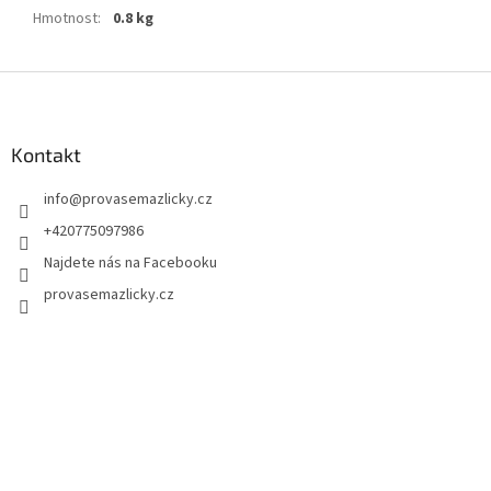
Hmotnost
:
0.8 kg
Z
á
p
a
Kontakt
t
info
@
provasemazlicky.cz
í
+420775097986
Najdete nás na Facebooku
provasemazlicky.cz