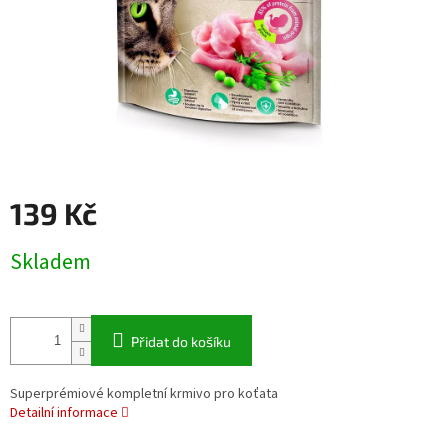
139 Kč
Měrná
Skladem
cena:
Přidat do košíku
Superprémiové kompletní krmivo pro koťata
Detailní informace