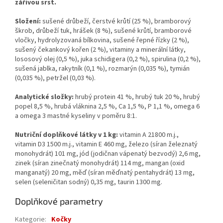
zářivou srst.
Složení:
sušené drůbeží, čerstvé krůtí (25 %), bramborový
škrob, drůbeží tuk, hrášek (8 %), sušené krůtí, bramborové
vločky, hydrolyzovaná bílkovina, sušené řepné řízky (2 %),
sušený čekankový kořen (2 %), vitaminy a minerální látky,
lososový olej (0,5 %), juka schidigera (0,2 %), spirulina (0,2 %),
sušená jablka, rakytník (0,1 %), rozmarýn (0,035 %), tymián
(0,035 %), petržel (0,03 %).
Analytické složky:
hrubý protein 41 %, hrubý tuk 20 %, hrubý
popel 8,5 %, hrubá vláknina 2,5 %, Ca 1,5 %, P 1,1 %, omega 6
a omega 3 mastné kyseliny v poměru 8:1.
Nutriční doplňkové látky v 1 kg:
vitamin A 21800 m.j.,
vitamin D3 1500 m.j., vitamin E 460 mg, železo (síran železnatý
monohydrát) 101 mg, jód (jodičnan vápenatý bezvodý) 2,6 mg,
zinek (síran zinečnatý monohydrát) 114 mg, mangan (oxid
manganatý) 20 mg, měď (síran měďnatý pentahydrát) 13 mg,
selen (seleničitan sodný) 0,35 mg, taurin 1300 mg.
Doplňkové parametry
Kategorie
:
Kočky