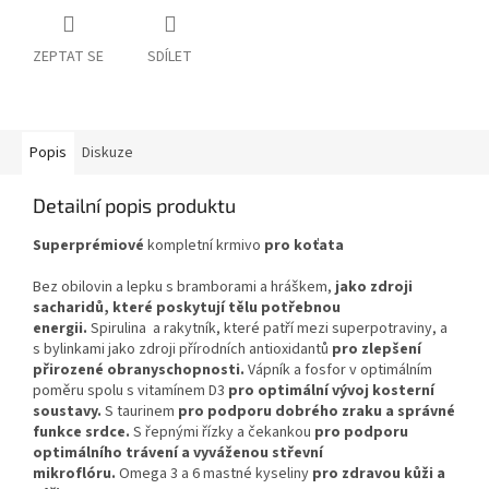
ZEPTAT SE
SDÍLET
Popis
Diskuze
Detailní popis produktu
Superprémiové
kompletní krmivo
pro koťata
Bez obilovin a lepku s bramborami a hráškem,
jako zdroji
sacharidů, které poskytují tělu potřebnou
energii.
Spirulina a rakytník, které patří mezi superpotraviny, a
s bylinkami jako zdroji přírodních antioxidantů
pro zlepšení
přirozené obranyschopnosti.
Vápník a fosfor v optimálním
poměru spolu s vitamínem D3
pro optimální vývoj kosterní
soustavy.
S taurinem
pro podporu dobrého zraku a správné
funkce srdce.
S řepnými řízky a čekankou
pro podporu
optimálního trávení a vyváženou střevní
mikroflóru.
Omega 3 a 6 mastné kyseliny
pro zdravou kůži a