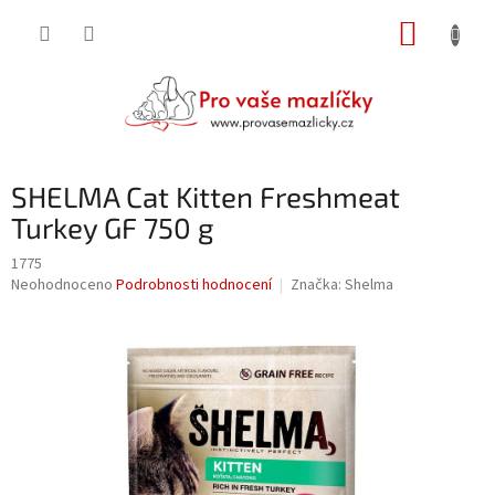
Přejít
NÁKUP
na
obsah
KOŠÍK
SHELMA Cat Kitten Freshmeat
Turkey GF 750 g
1775
Průměrné
Neohodnoceno
Podrobnosti hodnocení
Značka:
Shelma
hodnocení
produktu
je
0,0
z
5
hvězdiček.