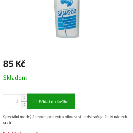
85 Kč
Měrná
Skladem
cena:
Přidat do košíku
Speciální modrý šampon pro extra bílou srst - odstraňuje žlutý nádech
srsti