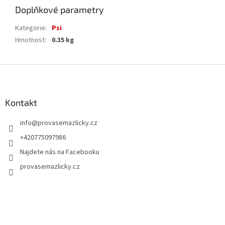
Doplňkové parametry
Kategorie
:
Psi
Hmotnost
:
0.35 kg
Z
á
p
a
Kontakt
t
info
@
provasemazlicky.cz
í
+420775097986
Najdete nás na Facebooku
provasemazlicky.cz