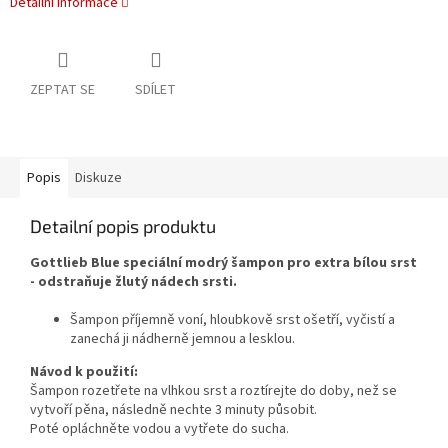
Detailní informace
ZEPTAT SE
SDÍLET
Popis
Diskuze
Detailní popis produktu
Gottlieb Blue speciální modrý šampon
pro extra bílou srst
- odstraňuje žlutý nádech srsti.
Šampon příjemně voní, hloubkově srst ošetří, vyčistí a
zanechá ji nádherně jemnou a lesklou.
Návod k použití:
Šampon rozetřete na vlhkou srst a roztírejte do doby, než se
vytvoří pěna, následně nechte 3 minuty působit.
Poté opláchněte vodou a vytřete do sucha.