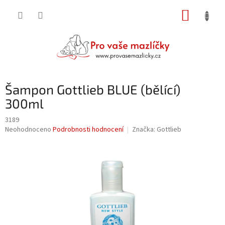
Přejít
NÁKUP
na
obsah
KOŠÍK
Šampon Gottlieb BLUE (bělící)
300ml
3189
Průměrné
Neohodnoceno
Podrobnosti hodnocení
Značka:
Gottlieb
hodnocení
produktu
je
0,0
z
5
hvězdiček.