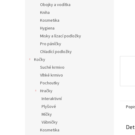
n
Obojky a vodítka
e
Kniha
l
Kosmetika
Hygiena
Misky a lízací podložky
Pro páníčky
Chladící podložky
Kočky
Suché krmivo
Vlhké krmivo
Pochoutky
Hračky
Interaktivní
Plyšové
Popi
Míčky
Vábničky
Det
Kosmetika