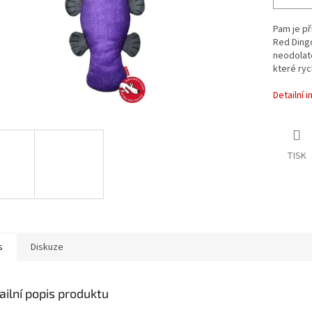
Pam je př
Red Dingo
neodolat
které ryc
Detailní 
TISK
s
Diskuze
ailní popis produktu