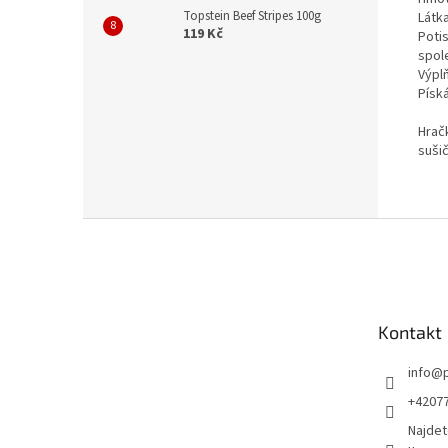
Topstein Beef Stripes 100g
Látka
119 Kč
Poti
spol
Výpl
Písk
Hrač
suši
Z
á
p
a
t
Kontakt
í
info
@
+4207
Najdet