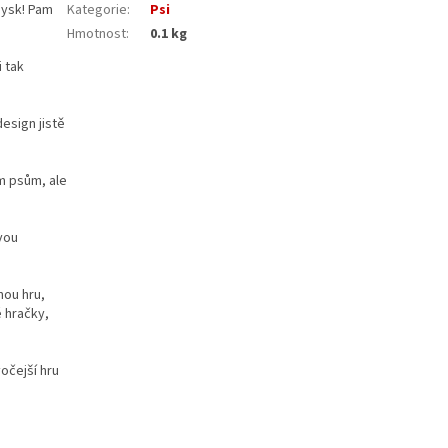
pysk! Pam
Kategorie
:
Psi
Hmotnost
:
0.1 kg
i tak
esign jistě
m psům, ale
vou
nou hru,
é hračky,
vočejší hru