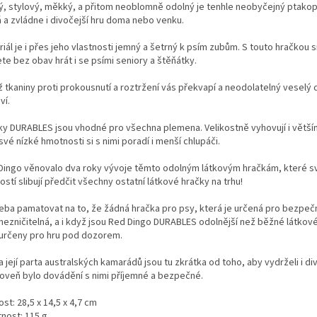
ý, stylový, měkký, a přitom neoblomně odolný je tenhle neobyčejný ptako
á a zvládne i divočejší hru doma nebo venku.
iál je i přes jeho vlastnosti jemný a šetrný k psím zubům. S touto hračkou s
te bez obav hrát i se psími seniory a štěňátky.
 tkaniny proti prokousnutí a roztržení vás překvapí a neodolatelný veselý d
ví.
ky DURABLES jsou vhodné pro všechna plemena. Velikostně vyhovují i větší
své nízké hmotnosti si s nimi poradí i menší chlupáči.
Dingo věnovalo dva roky vývoje těmto odolným látkovým hračkám, které s
stí slibují předčit všechny ostatní látkové hračky na trhu!
řeba pamatovat na to, že žádná hračka pro psy, která je určená pro bezpeč
 nezničitelná, a i když jsou Red Dingo DURABLES odolnější než běžné látkov
 určeny pro hru pod dozorem.
 její parta australských kamarádů jsou tu zkrátka od toho, aby vydrželi i di
roveň bylo dovádění s nimi příjemné a bezpečné.
ost: 28,5 x 14,5 x 4,7 cm
nost: 115 g