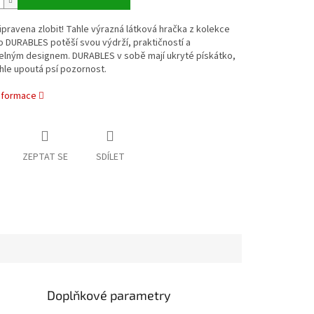
ipravena zlobit! Tahle výrazná látková hračka z kolekce
 DURABLES potěší svou výdrží, praktičností a
elným designem. DURABLES v sobě mají ukryté pískátko,
hle upoutá psí pozornost.
informace
ZEPTAT SE
SDÍLET
Doplňkové parametry