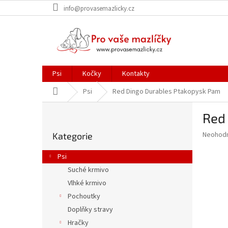
Přejít
info@provasemazlicky.cz
na
obsah
Psi
Kočky
Kontakty
Domů
Psi
Red Dingo Durables Ptakopysk Pam
P
Red
o
Přeskočit
s
Průměr
Neohod
Kategorie
kategorie
t
hodnoce
r
produkt
Psi
a
je
Suché krmivo
0,0
n
z
Vlhké krmivo
n
5
í
Pochoutky
hvězdič
p
Doplňky stravy
a
Hračky