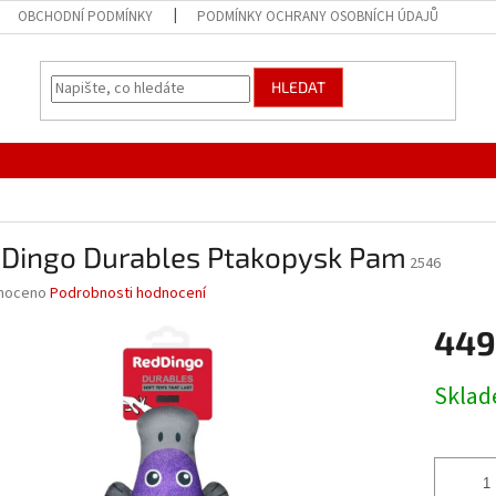
OBCHODNÍ PODMÍNKY
PODMÍNKY OCHRANY OSOBNÍCH ÚDAJŮ
HLEDAT
 Dingo Durables Ptakopysk Pam
2546
né
noceno
Podrobnosti hodnocení
ní
449
u
Měrná
Skla
cena:
ek.