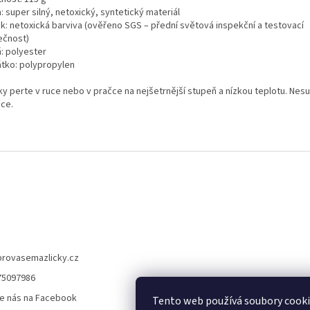
: super silný, netoxický, syntetický materiál
sk: netoxická barviva (ověřeno SGS – přední světová inspekční a testovací
ečnost)
ň: polyester
átko: polypropylen
ky perte v ruce nebo v pračce na nejšetrnější stupeň a nízkou teplotu. Nesu
čce.
provasemazlicky.cz
75097986
e nás na Facebook
Tento web používá soubory cook