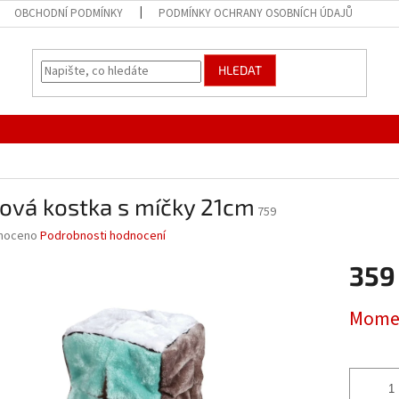
OBCHODNÍ PODMÍNKY
PODMÍNKY OCHRANY OSOBNÍCH ÚDAJŮ
HLEDAT
ová kostka s míčky 21cm
759
né
noceno
Podrobnosti hodnocení
ní
359
u
Měrná
Momen
cena:
ek.