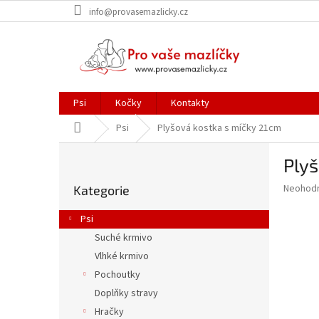
Přejít
info@provasemazlicky.cz
na
obsah
Psi
Kočky
Kontakty
Domů
Psi
Plyšová kostka s míčky 21cm
P
Plyš
o
Přeskočit
s
Průměr
Neohod
Kategorie
kategorie
t
hodnoce
r
produkt
Psi
a
je
Suché krmivo
0,0
n
z
Vlhké krmivo
n
5
í
Pochoutky
hvězdič
p
Doplňky stravy
a
Hračky