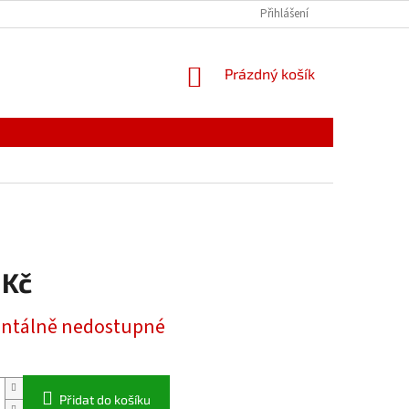
Přihlášení
NÁKUPNÍ
Prázdný košík
KOŠÍK
 Kč
tálně nedostupné
Přidat do košíku