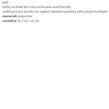
plyš
míčky na hraní (ø 6 cm) uschované uvnitř kostky
vnitřní prostor kostky lze naplnit chutnými pamlsky nebo jinými hračkami
materiál:
polyester
rozměry:
21 × 21 × 21 cm