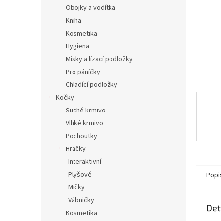
n
Obojky a vodítka
e
Kniha
l
Kosmetika
Hygiena
Misky a lízací podložky
Pro páníčky
Chladící podložky
Kočky
Suché krmivo
Vlhké krmivo
Pochoutky
Hračky
Interaktivní
Plyšové
Popi
Míčky
Vábničky
Det
Kosmetika