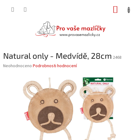
Přejít
NÁKUP
na
obsah
KOŠÍK
Natural only - Medvídě, 28cm
2468
Průměrné
Neohodnoceno
Podrobnosti hodnocení
hodnocení
produktu
je
0,0
z
5
hvězdiček.