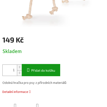
149 Kč
Měrná
Skladem
cena:
Přidat do košíku
Odolná hračka pro psy z přírodních materiálů
Detailní informace