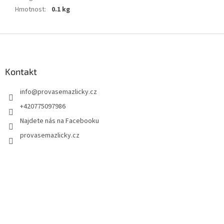
Hmotnost
:
0.1 kg
Z
á
p
a
Kontakt
t
info
@
provasemazlicky.cz
í
+420775097986
Najdete nás na Facebooku
provasemazlicky.cz