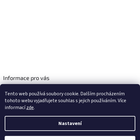
Informace pro vás
Obchodní podmínky
Tento web používá soubory cookie. Dalším procházením
Podmínky ochrany osobních údajů
tohoto webu vyjadřujete souhlas s jejich používáním. Více
informací
zde
.
Nastavení
Vytvořil Shoptet