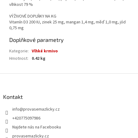
vlhkost 79 %
VÝŽIVOVÉ DOPLŇKY NA KG
Vitamín D3 200 IU, zinek 25 mg, mangan 1,4 mg, měď 1,0 mg, jód
0,75 mg
Doplňkové parametry
Kategorie
:
Vlhké krmivo
Hmotnost
:
0.42 kg
Z
á
p
a
Kontakt
t
info
@
provasemazlicky.cz
í
+420775097986
Najdete nás na Facebooku
provasemazlicky.cz