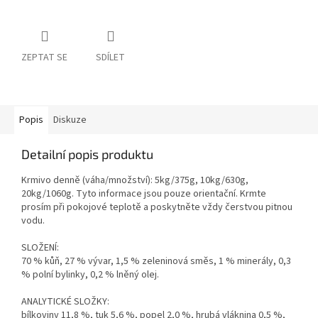
ZEPTAT SE
SDÍLET
Popis
Diskuze
Detailní popis produktu
Krmivo denně (váha/množství): 5kg/375g, 10kg/630g,
20kg/1060g. Tyto informace jsou pouze orientační. Krmte
prosím při pokojové teplotě a poskytněte vždy čerstvou pitnou
vodu.
SLOŽENÍ:
70 % kůň, 27 % vývar, 1,5 % zeleninová směs, 1 % minerály, 0,3
% polní bylinky, 0,2 % lněný olej.
ANALYTICKÉ SLOŽKY:
bílkoviny 11,8 %, tuk 5,6 %, popel 2,0 %, hrubá vláknina 0,5 %,