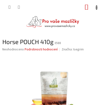
Přejít
NÁKUP
na
obsah
KOŠÍK
Horse POUCH 410g
3588
Průměrné
Neohodnoceno
Podrobnosti hodnocení
Značka:
Isegrim
hodnocení
produktu
je
0,0
z
5
hvězdiček.