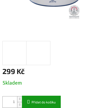
299 Kč
Měrná
Skladem
cena:
Přidat do košíku