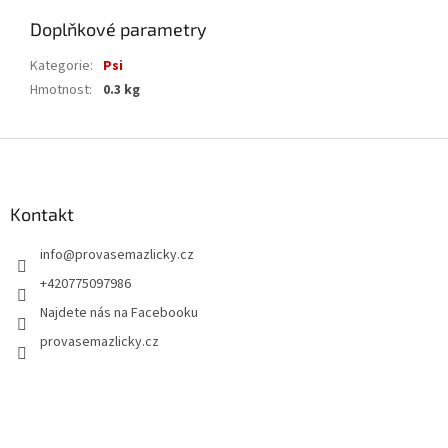
Doplňkové parametry
Kategorie
:
Psi
Hmotnost
:
0.3 kg
Z
á
p
a
Kontakt
t
info
@
provasemazlicky.cz
í
+420775097986
Najdete nás na Facebooku
provasemazlicky.cz