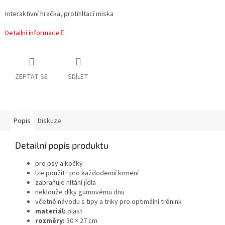
Interaktivní hračka, protihltací miska
Detailní informace
ZEPTAT SE
SDÍLET
Popis
Diskuze
Detailní popis produktu
pro psy a kočky
lze použít i pro každodenní krmení
zabraňuje hltání jídla
neklouže díky gumovému dnu
včetně návodu s tipy a triky pro optimální trénink
materiál:
plast
rozměry:
30 × 27 cm