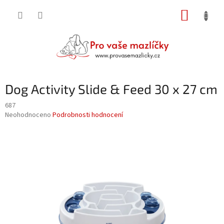
Přejít
NÁKUP
na
obsah
KOŠÍK
Dog Activity Slide & Feed 30 x 27 cm
687
Průměrné
Neohodnoceno
Podrobnosti hodnocení
hodnocení
produktu
je
0,0
z
5
hvězdiček.