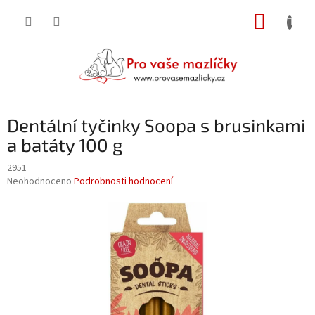
Přejít
NÁKUP
na
obsah
KOŠÍK
Dentální tyčinky Soopa s brusinkami
a batáty 100 g
2951
Průměrné
Neohodnoceno
Podrobnosti hodnocení
hodnocení
produktu
je
0,0
z
5
hvězdiček.