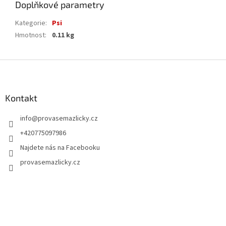
Doplňkové parametry
Kategorie
:
Psi
Hmotnost
:
0.11 kg
Z
á
p
a
Kontakt
t
info
@
provasemazlicky.cz
í
+420775097986
Najdete nás na Facebooku
provasemazlicky.cz