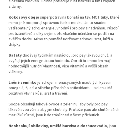
složením zároveň i účinně potlačuje růst bakterií a tím i zápach
z tlamy.
Kokosový olej
je superpotravina bohatá na tzv. MCT tuky, které
mimo jiné podporují správnou funkci mozku. Je to snadno
vstřebatelný zdroj energie, vhodný i pro psy s nadváhou. Působí
protizánětlivě a díky svým detoxikačním účinkům se podílí i na
svěžím dechu. Mimo to pomáhá udržovat zdravou srst, kůži a
drápky.
Batáty
dodávají tyčinkám nasládlou, pro psy lákavou chuť, a
zvyšují jejich energetickou hodnotu. Oproti bramborám mají
hodnotnější nutriční vlastnosti, více vitamínů a vyšší obsah
vlákniny.
Lněné semínko
je zdrojem nenasycených mastných kyselin
omega 3, 6, a 9 a silného přírodního antioxidantu – selenu. Má
pozitivní vliv na kůži, srst a trávení.
Soopa obsahují takové ovoce a zeleninu, aby byly pro psy
lákavé svou vůní a aby jim chutnaly. Protože jsou ale chutě našich
mazlíčků různé, jsou k dostání hned v šesti příchutích.
Neobsahují obiloviny, umělá barviva a dochucovadla
, jsou