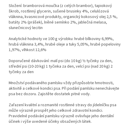
Složení: bramborová moučka (z celých brambor), tapiokový
škrob, rostlinný glycerin, sušené brusinky 4%, celulózová
vláknina, kvasnicové produkty, organický kokosový olej 2,5 %,
batáty 2% (prášek), lněné semínko 2%, jablečná melasa,
slunečnicový lecitin
Analytické hodnoty ve 100 g výrobku: hrubé bílkoviny 6,99%,
hrubá vláknina 3,4%, hrubé oleje a tuky 5,05%, hrubé popeloviny
1,97%, vlhkost 12,6%
Doporučené dávkování: malí psi (do 10 kg) ½ tyčinky za den,
střední psi (10-20 kg) 1 tyčinka za den, velcí psi (nad 20 kg) 2
tyčinky za den
Množství podávaného pamlsku vždy přizpůsobte hmotnosti,
aktivitě a celkové kondici psa. Při podání pamlsku nenechávejte
psa bez dozoru. Zajistěte dostatek pitné vody.
Zařazení kvalitní a rozmanité rostlinné stravy do jídelníčku psa
může výrazně prospět jeho celkové zdravotní kondici.
Pravidelné podávání pamlsku výrazně ovlivňuje jeho dentální
účinek i výše uvedené účinky obsažených látek.