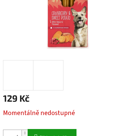
129 Kč
Měrná
Momentálně nedostupné
cena: