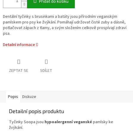
Přidat do košíku
Dentální tyčinky s brusinkami a batáty jsou přírodním veganským
pamlskem pro psy ke žvýkání. Pomáhají udržovat čisté zuby a dásně,
potlačovat zápach z tlamy, a svým složením celkově prospívají zdraví
psa.
Detailní informace
ZEPTAT SE
SDÍLET
Popis
Diskuze
Detailní popis produktu
Tyčinky Soopa jsou
hypoalergenní veganské
pamlsky ke
žvýkání.