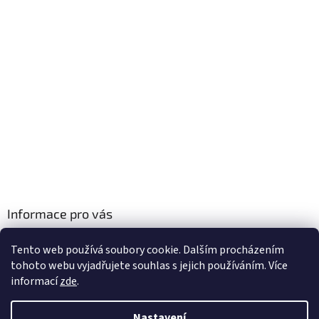
Informace pro vás
Obchodní podmínky
Tento web používá soubory cookie. Dalším procházením
Podmínky ochrany osobních údajů
tohoto webu vyjadřujete souhlas s jejich používáním. Více
informací
zde
.
Nastavení