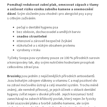
Pomáhají redukovat zubní plak, omezovat zápach z tlamy
a snižovat riziko vzniku zubního kamene a onemocnění
dásní
. Svým složením jsou vhodné i pro alergické psy a psy
s citlivým zažíváním.
pečují o dentální hygienu psa
bez obilovin, dochucovadel a umělých barviv
snadno stravitelné
intenzivní a zároveň bezpečné žvýkání
nízkotučné a s nízkým obsahem proteinu
vyrobeny v Irsku
Tyčinky Soopa jsou vyrobeny pouze ze 100 % přírodních surovin
a koncipovány tak, aby svými nutričními hodnotami prospívali
celkovému zdraví psa.
Brusinky
jsou jedním z nejúčinnějších přírodních antioxidantů.
Jsou bohatým zdrojem vlákniny a vitaminu C a mají pozitivní vliv
na zdraví močového ústrojí a celý imunitní systém. Trochu méně
známý, ale neméně přínosný, je jejich účinek v oblasti dentální
hygieny zvířat nejen v divoké přírodě. Jejich konzumací totiž
zanechávají na zubech křídovitý povlak, který nejen že fyzicky
brání usazování plaku a tvorbě zubního kamene, ale svým