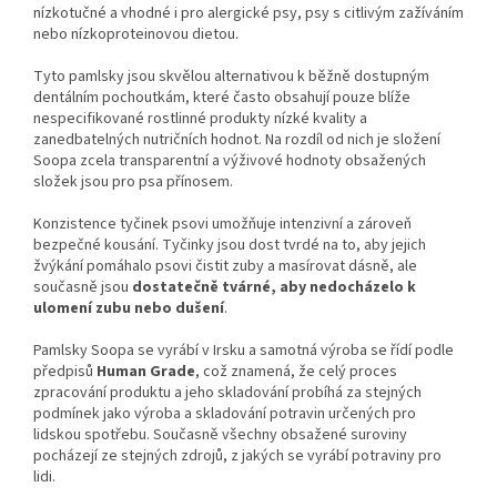
nízkotučné a vhodné i pro alergické psy, psy s citlivým zažíváním
nebo nízkoproteinovou dietou.
Tyto pamlsky jsou skvělou alternativou k běžně dostupným
dentálním pochoutkám, které často obsahují pouze blíže
nespecifikované rostlinné produkty nízké kvality a
zanedbatelných nutričních hodnot. Na rozdíl od nich je složení
Soopa zcela transparentní a výživové hodnoty obsažených
složek jsou pro psa přínosem.
Konzistence tyčinek psovi umožňuje intenzivní a zároveň
bezpečné kousání. Tyčinky jsou dost tvrdé na to, aby jejich
žvýkání pomáhalo psovi čistit zuby a masírovat dásně, ale
současně
jsou
dostatečně tvárné, aby nedocházelo k
ulomení zubu nebo dušení
.
Pamlsky Soopa se vyrábí v Irsku a samotná výroba se řídí podle
předpisů
Human Grade
, což znamená, že celý proces
zpracování produktu a jeho skladování probíhá za stejných
podmínek jako výroba a skladování potravin určených pro
lidskou spotřebu. Současně všechny obsažené suroviny
pocházejí ze stejných zdrojů, z jakých se vyrábí potraviny pro
lidi.