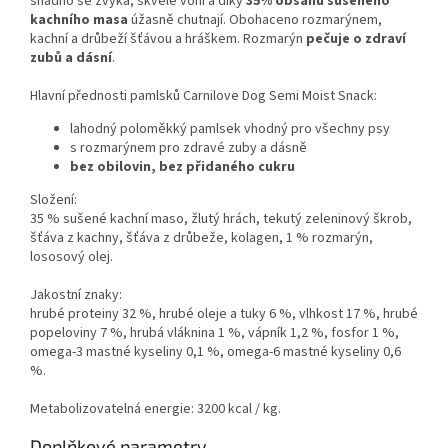
snadno se žvýká, skvěle voní a díky
35% obsahu sušeného
kachního masa
úžasně chutnají. Obohaceno rozmarýnem,
kachní a drůbeží šťávou a hráškem. Rozmarýn
pečuje o zdraví
zubů a dásní
.
Hlavní přednosti pamlsků Carnilove Dog Semi Moist Snack:
lahodný poloměkký pamlsek vhodný pro všechny psy
s rozmarýnem pro zdravé zuby a dásně
bez obilovin, bez přidaného cukru
Složení:
35 % sušené kachní maso, žlutý hrách, tekutý zeleninový škrob,
šťáva z kachny, šťáva z drůbeže, kolagen, 1 % rozmarýn,
lososový olej.
Jakostní znaky:
hrubé proteiny 32 %, hrubé oleje a tuky 6 %, vlhkost 17 %, hrubé
popeloviny 7 %, hrubá vláknina 1 %, vápník 1,2 %, fosfor 1 %,
omega-3 mastné kyseliny 0,1 %, omega-6 mastné kyseliny 0,6
%.
Metabolizovatelná energie: 3200 kcal / kg.
Doplňkové parametry