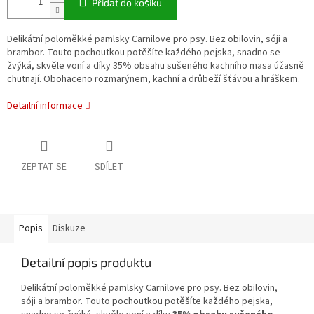
Přidat do košíku
Delikátní poloměkké pamlsky Carnilove pro psy. Bez obilovin, sóji a
brambor. Touto pochoutkou potěšíte každého pejska, snadno se
žvýká, skvěle voní a díky 35% obsahu sušeného kachního masa úžasně
chutnají. Obohaceno rozmarýnem, kachní a drůbeží šťávou a hráškem.
Detailní informace
ZEPTAT SE
SDÍLET
Popis
Diskuze
Detailní popis produktu
Delikátní poloměkké pamlsky Carnilove pro psy. Bez obilovin,
sóji a brambor. Touto pochoutkou potěšíte každého pejska,