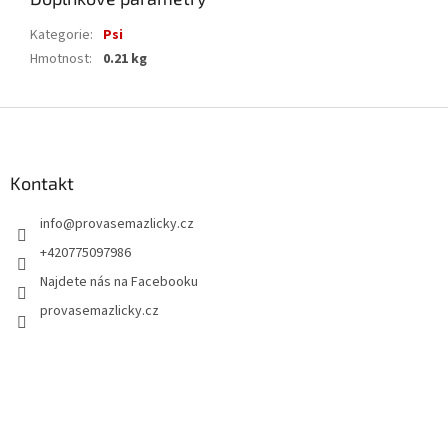
Kategorie
:
Psi
Hmotnost
:
0.21 kg
Z
á
p
a
Kontakt
t
info
@
provasemazlicky.cz
í
+420775097986
Najdete nás na Facebooku
provasemazlicky.cz