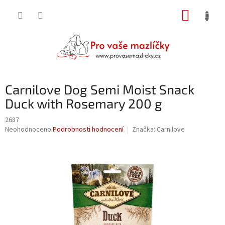
Přejít
NÁKUP
na
obsah
KOŠÍK
Carnilove Dog Semi Moist Snack
Duck with Rosemary 200 g
2687
Průměrné
Neohodnoceno
Podrobnosti hodnocení
Značka:
Carnilove
hodnocení
produktu
je
0,0
z
5
hvězdiček.