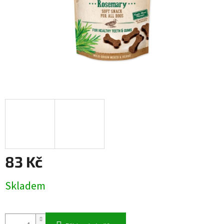
83 Kč
Měrná
Skladem
cena: