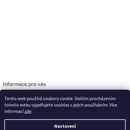
Informace pro vás
Obchodní podmínky
Tento web používá soubory cookie. Dalším procházením
Podmínky ochrany osobních údajů
tohoto webu vyjadřujete souhlas s jejich používáním. Více
informací
zde
.
Nastavení
Vytvořil Shoptet