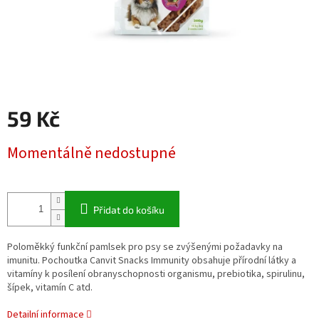
59 Kč
Měrná
Momentálně nedostupné
cena:
Přidat do košíku
Poloměkký funkční pamlsek pro psy se zvýšenými požadavky na
imunitu. Pochoutka Canvit Snacks Immunity obsahuje přírodní látky a
vitamíny k posílení obranyschopnosti organismu, prebiotika, spirulinu,
šípek, vitamín C atd.
Detailní informace