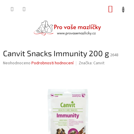
Přejít
NÁKUP
na
obsah
KOŠÍK
Canvit Snacks Immunity 200 g
2648
Průměrné
Neohodnoceno
Podrobnosti hodnocení
Značka:
Canvit
hodnocení
produktu
je
0,0
z
5
hvězdiček.