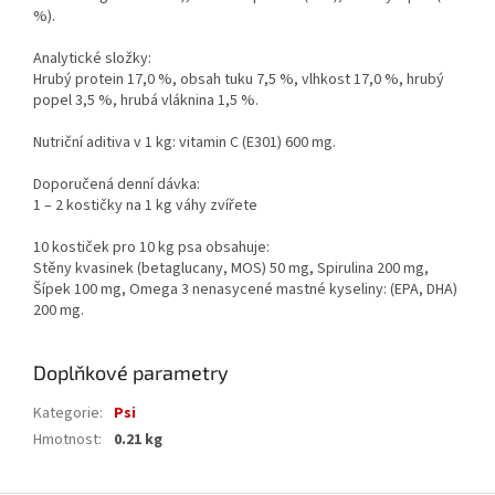
%).
Analytické složky:
Hrubý protein 17,0 %, obsah tuku 7,5 %, vlhkost 17,0 %, hrubý
popel 3,5 %, hrubá vláknina 1,5 %.
Nutriční aditiva v 1 kg: vitamin C (E301) 600 mg.
Doporučená denní dávka:
1 – 2 kostičky na 1 kg váhy zvířete
10 kostiček pro 10 kg psa obsahuje:
Stěny kvasinek (betaglucany, MOS) 50 mg, Spirulina 200 mg,
Šípek 100 mg, Omega 3 nenasycené mastné kyseliny: (EPA, DHA)
200 mg.
Doplňkové parametry
Kategorie
:
Psi
Hmotnost
:
0.21 kg