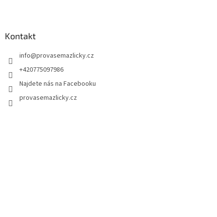
Z
á
p
a
Kontakt
t
info
@
provasemazlicky.cz
í
+420775097986
Najdete nás na Facebooku
provasemazlicky.cz