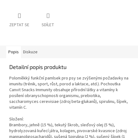
ZEPTAT SE
SDÍLET
Popis
Diskuze
Detailní popis produktu
Poloměkký funkční pamlsek pro psy se zvýšenými požadavky na
imunitu (trénik, sport, růst, porod a laktace, atd.). Pochoutka
Canvit Snacks Immunity obsahuje přírodní látky a vitamíny k
posílení obranyschopnosti organismu, prebiotika,
saccharomyces cerevisiae (zdroj beta-glukanů), spirulinu, šípek,
vitamín C.
Složení:
Brambory, jehně (15 %), tekutý škrob, sleďový olej (5 %),
hydrolyzovaná kuřecí játra, kolagen, pivovarské kvasnice (zdroj
mannanoligosacharidů), sušená Spirulina (2 %), sušený šípek (1