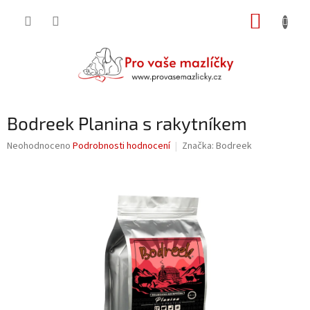
Přejít
NÁKUP
na
obsah
KOŠÍK
Bodreek Planina s rakytníkem
Průměrné
Neohodnoceno
Podrobnosti hodnocení
Značka:
Bodreek
hodnocení
produktu
je
0,0
z
5
hvězdiček.