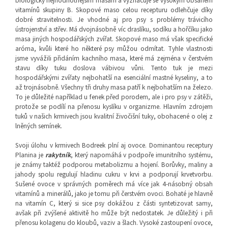
biologicky nejhodnotnějším masám a vyznačuje se vysokým obsahem
vitamínů skupiny B. Skopové maso celou recepturu odlehčuje díky
dobré stravitelnosti. Je vhodné aj pro psy s problémy trávicího
ústrojenství a střev. Má dvojnásobně víc draslíku, sodíku a hořčíku jako
masa jiných hospodářských zvířat. Skopové maso má však specifické
aróma, kvůli které ho některé psy můžou odmítat. Tyhle vlastnosti
jsme vyvážili přidáním kachního masa, které má zejména v čerstvém
stavu díky tuku doslova vábivou vůni. Tento tuk je mezi
hospodářskými zvířaty nejbohatší na esenciální mastné kyseliny, a to
až trojnásobně. Všechny tři druhy masa patří k nejbohatším na železo.
To je důležité například u fenek před porodem, ale i pro psy v zátěži,
protože se podílí na přenosu kyslíku v organizme. Hlavním zdrojem
tuků v našich krmivech jsou kvalitní živočišní tuky, obohacené o olej z
lněných semínek.
Svoji úlohu v krmivech Bodreek plní aj ovoce. Dominantou receptury
Planina je
rakytník
, který napomáhá v podpoře imunitního systému,
je známy taktéž podporou metabolizmu a hojení. Borůvky, maliny a
jahody spolu regulují hladinu cukru v krvi a podporují krvetvorbu.
Sušené ovoce v správných poměrech má více jak 4-násobný obsah
vitamínů a minerálů, jako je tomu při čerstvém ovoci. Bohaté je hlavně
na vitamín C, který si sice psy dokážou z části syntetizovat samy,
avšak při zvýšené aktivitě ho může být nedostatek. Je důležitý i při
přenosu kolagenu do kloubů, vaziv a šlach. Vysoké zastoupení ovoce,