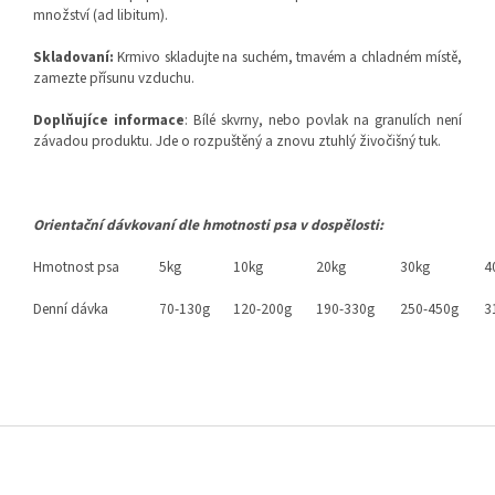
množství (ad libitum).
Skladovaní:
Krmivo skladujte na suchém, tmavém a chladném místě,
zamezte přísunu vzduchu.
Doplňujíce informace
: Bílé skvrny, nebo povlak na granulích není
závadou produktu. Jde o rozpuštěný a znovu ztuhlý živočišný tuk.
Orientační dávkovaní dle hmotnosti psa v dospělosti:
Hmotnost psa
5kg
10kg
20kg
30kg
4
Denní dávka
70-130g
120-200g
190-330g
250-450g
3
Z
á
p