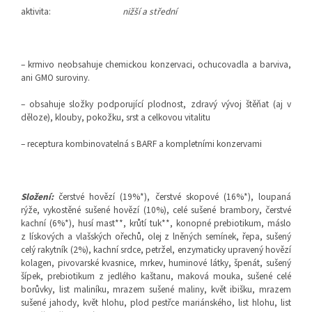
aktivita:
nižší a střední
– krmivo neobsahuje chemickou konzervaci, ochucovadla a barviva,
ani GMO suroviny.
– obsahuje složky podporující plodnost, zdravý vývoj štěňat (aj v
děloze), klouby, pokožku, srst a celkovou vitalitu
– receptura kombinovatelná s BARF a kompletními konzervami
Složení:
čerstvé hovězí (19%*), čerstvé skopové (16%*), loupaná
rýže, vykostěné sušené hovězí (10%), celé sušené brambory, čerstvé
kachní (6%*), husí mast**, krůtí tuk**, konopné prebiotikum, máslo
z lískových a vlašských ořechů, olej z lněných semínek, řepa, sušený
celý rakytník (2%), kachní srdce, petržel, enzymaticky upravený hovězí
kolagen, pivovarské kvasnice, mrkev, huminové látky, špenát, sušený
šípek, prebiotikum z jedlého kaštanu, maková mouka, sušené celé
borůvky, list maliníku, mrazem sušené maliny, květ ibišku, mrazem
sušené jahody, květ hlohu, plod pestřce mariánského, list hlohu, list