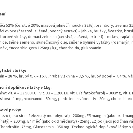
ení:
ěčí 52% (čerstvé 20%, masová jehněčí moučka 32%), brambory, zvěřina 2
cí ovoce (čerstvé, sušené, ovocný extrakt) – jablka, hrušky, švestky, brusi
borové vločky, domácí zelenina (čerstvá, sušená, extrakt) – mrkev, rajčat
nice, lněné semeno, slunečnicový olej, sušené bylinné výtažky (rozmarýn, m
něk, Yucca shidigera 125mg/ kg, chondroitin, glukosamin.
ytické složky:
in – 28 %, hrubý tuk – 16%, hrubá vláknina – 3,5 %, hrubý popel – 7,4 %, vá
iční doplňkové látky v 1kg:
íny: Vit. A – 13.500 I.U., vit. D3 – 1.200 I.U. vit. E (alfatokoferol) – 300mg, vit. 
istová - 1 mg, niacinamid - 60 mg, pantotenan vápenatý - 20mg, cholinchlori
ové prvky:
elezo (jako síran železnatý monohydrát) - 200mg, E5 mangan (jako oxid manga
natý) – 200mg, E4 měď (jako oxid měďnatý) - 25mg, E2 jod (jako jodičnan váp
Chondroitin -75mg, Glucosamin - 350 mg. Technologické doplňkové látky: s 