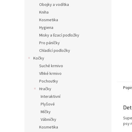
n
Obojky a vodítka
e
Kniha
l
Kosmetika
Hygiena
Misky a lízací podložky
Pro páníčky
Chladící podložky
Kočky
Suché krmivo
Vlhké krmivo
Pochoutky
Popi
Hračky
Interaktivní
Plyšové
Det
Míčky
Supe
Vábničky
psy 
Kosmetika