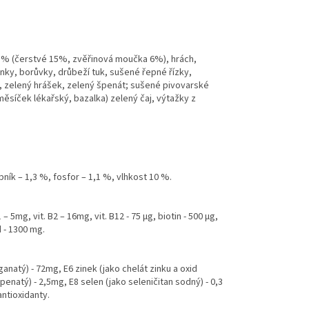
1% (čerstvé 15%, zvěřinová moučka 6%), hrách,
nky, borůvky, drůbeží tuk, sušené řepné řízky,
a, zelený hrášek, zelený špenát; sušené pivovarské
ěsíček lékařský, bazalka) zelený čaj, výtažky z
pník – 1,3 %, fosfor – 1,1 %, vlhkost 10 %.
B1 – 5mg, vit. B2 – 16mg, vit. B12 - 75 µg, biotin - 500 µg,
d - 1300 mg.
natý) - 72mg, E6 zinek (jako chelát zinku a oxid
enatý) - 2,5mg, E8 selen (jako seleničitan sodný) - 0,3
antioxidanty.