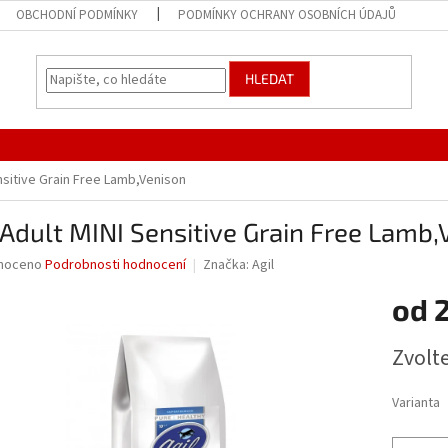
OBCHODNÍ PODMÍNKY
PODMÍNKY OCHRANY OSOBNÍCH ÚDAJŮ
HLEDAT
ensitive Grain Free Lamb,Venison
 Adult MINI Sensitive Grain Free Lamb,
né
noceno
Podrobnosti hodnocení
Značka:
Agil
ní
od
u
Měrná
Zvolt
cena:
ek.
Varianta