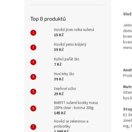
Slož
Top 8 produktů
Jehn
Hovězí jícen rolka sušená
domá
15 Kč
bram
kvas
Hovězí penis krájený
meru
39 Kč
Kuřecí pařát 1ks
7 Kč
Anal
Husí krky 1ks
Prote
39 Kč
Nutr
Vepřové ucho
Vitam
29 Kč
kys.l
BARFIT sušené kostky masa
100% clear - konina 200g
Stop
145 Kč
E1 ž
zineč
Hovězí se zeleninou a
mg, 
probiotiky
1 099 Kč