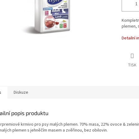
Kompletn
plemen, 
Detailní 
TISK
s
Diskuze
ailní popis produktu
rpremiové krmivo pro psy malých plemen. 70% masa, 22% ovoce & zeleniny.
malých plemen s jehněčím masem a zvěřinou, bez obilovin.