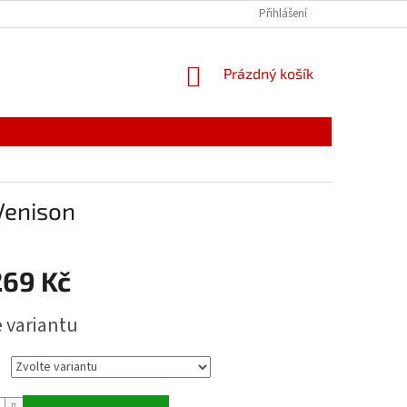
Přihlášení
NÁKUPNÍ
Prázdný košík
KOŠÍK
Venison
269 Kč
e variantu