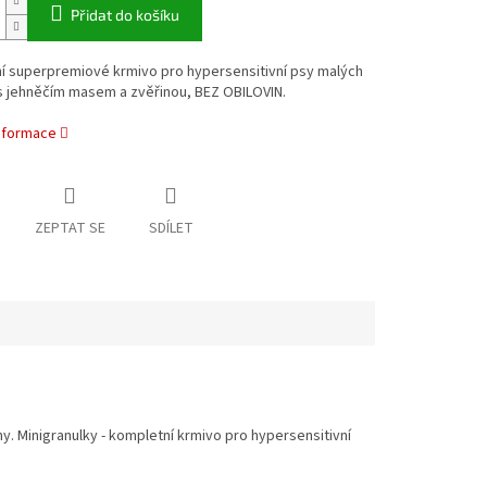
Přidat do košíku
í superpremiové krmivo pro hypersensitivní psy malých
s jehněčím masem a zvěřinou, BEZ OBILOVIN.
informace
ZEPTAT SE
SDÍLET
 Minigranulky - kompletní krmivo pro hypersensitivní